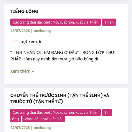
TIẾNG LÒNG
TIẾNG
LÒNG
Các trạng thái đặc biệt : Mơ, xuất hồn, xuất vía, thiền
Thiền
29/07/2026
|
omihuong
Lượt xem: 6
“TÌNH NHÂN ƠI, EM ĐANG Ở ĐÂU” TRONG LỚP THƯ
PHÁP Hôm nay mình đội mưa gió bão bùng đi
Xem thêm »
CHUYỂN THẾ TRƯỚC SINH (TẬN THẾ SINH) VÀ
CHUYỂN
TRƯỚC TỬ (TẬN THẾ TỬ)
THẾ
TRƯỚC
Các trạng thái đặc biệt : Mơ, xuất hồn, xuất vía, thiền
Tĩnh
SINH
công
Vòng đầu thai, luân hồi
(TẬN
22/07/2026
|
omihuong
THẾ