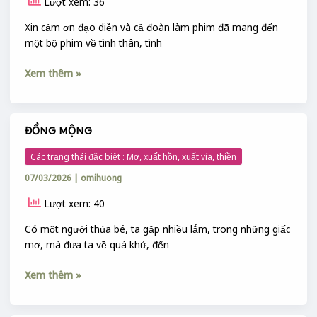
Lượt xem: 36
CÙNG
TÔI
Xin cảm ơn đạo diễn và cả đoàn làm phim đã mang đến
một bộ phim về tình thân, tình
Xem thêm »
ĐỒNG MỘNG
ĐỒNG
MỘNG
Các trạng thái đặc biệt : Mơ, xuất hồn, xuất vía, thiền
07/03/2026
|
omihuong
Lượt xem: 40
Có một người thủa bé, ta gặp nhiều lắm, trong những giấc
mơ, mà đưa ta về quá khứ, đến
Xem thêm »