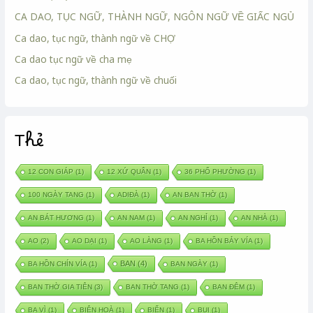
CA DAO, TỤC NGỮ, THÀNH NGỮ, NGÔN NGỮ VỀ GIẤC NGỦ
Ca dao, tục ngữ, thành ngữ về CHỢ
Ca dao tục ngữ về cha mẹ
Ca dao, tục ngữ, thành ngữ về chuối
Thẻ
12 CON GIÁP
(1)
12 XỨ QUÂN
(1)
36 PHỐ PHƯỜNG
(1)
100 NGÀY TANG
(1)
ADIĐÀ
(1)
AN BAN THỜ
(1)
AN BÁT HƯƠNG
(1)
AN NAM
(1)
AN NGHỈ
(1)
AN NHÀ
(1)
AO
(2)
AO DẠI
(1)
AO LÀNG
(1)
BA HỒN BẢY VÍA
(1)
BAN
(4)
BA HỒN CHÍN VÍA
(1)
BAN NGÀY
(1)
BAN THỜ GIA TIÊN
(3)
BAN THỜ TANG
(1)
BAN ĐÊM
(1)
BA VÌ
(1)
BIÊN HOÀ
(1)
BIỂN
(1)
BUI
(1)