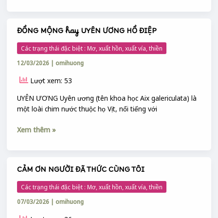
ĐỒNG MỘNG hay UYÊN ƯƠNG HỒ ĐIỆP
ĐỒNG
MỘNG
Các trạng thái đặc biệt : Mơ, xuất hồn, xuất vía, thiền
hay
12/03/2026
|
omihuong
UYÊN
ƯƠNG
Lượt xem: 53
HỒ
ĐIỆP
UYÊN ƯƠNG Uyên ương (tên khoa học Aix galericulata) là
một loài chim nước thuộc họ Vịt, nổi tiếng với
Xem thêm »
CẢM ƠN NGƯỜI ĐÃ THỨC CÙNG TÔI
CẢM
ƠN
Các trạng thái đặc biệt : Mơ, xuất hồn, xuất vía, thiền
NGƯỜI
07/03/2026
|
omihuong
ĐÃ
THỨC