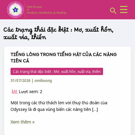
CHUYÊN
Skip
Post
MỤC:
Search
to
pagination
content
Các trạng thái đặc biệt : Mơ, xuất hồn,
xuất vía, thiền
TIẾNG LÒNG TRONG TIẾNG HÁT CỦA CÁC NÀNG
TIẾNG
TIÊN CÁ
LÒNG
TRONG
Các trạng thái đặc biệt : Mơ, xuất hồn, xuất vía, thiền
TIẾNG
31/07/2026
|
omihuong
HÁT
CỦA
Lượt xem: 2
CÁC
NÀNG
Một trong các thử thách lớn với thuỷ thủ đoàn của
TIÊN
Odyssey là đi qua vùng biển các nàng tiên […]
CÁ
Xem thêm »