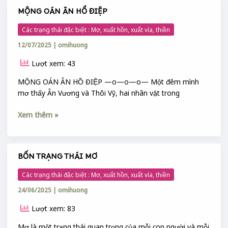
MỘNG OÁN ÂN HỒ ĐIỆP
MỘNG
OÁN
Các trạng thái đặc biệt : Mơ, xuất hồn, xuất vía, thiền
ÂN
12/07/2025
|
omihuong
HỒ
ĐIỆP
Lượt xem: 43
MỘNG OÁN ÂN HỒ ĐIỆP —o—o—o— Một đêm mình
mơ thấy Ân Vương và Thôi Vỹ, hai nhân vật trong
Xem thêm »
BỐN TRẠNG THÁI MƠ
BỐN
TRẠNG
Các trạng thái đặc biệt : Mơ, xuất hồn, xuất vía, thiền
THÁI
24/06/2025
|
omihuong
MƠ
Lượt xem: 83
Mơ là một trạng thái quan trọng của mỗi con người và mỗi