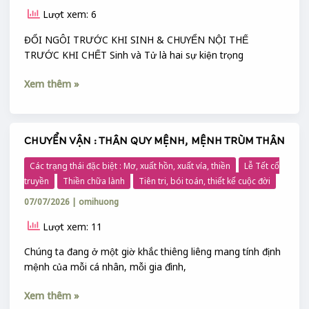
SINH)
Lượt xem: 6
VÀ
TRƯỚC
ĐỔI NGÔI TRƯỚC KHI SINH & CHUYỂN NỘI THẾ
TỬ
TRƯỚC KHI CHẾT Sinh và Tử là hai sự kiện trọng
(TẬN
Xem thêm »
THẾ
TỬ)
CHUYỂN VẬN : THÂN QUY MỆNH, MỆNH TRÙM THÂN
CHUYỂN
VẬN
Các trạng thái đặc biệt : Mơ, xuất hồn, xuất vía, thiền
Lễ Tết cổ
:
truyền
Thiền chữa lành
Tiên tri, bói toán, thiết kế cuộc đời
THÂN
07/07/2026
|
omihuong
QUY
MỆNH,
Lượt xem: 11
MỆNH
TRÙM
Chúng ta đang ở một giờ khắc thiêng liêng mang tính định
THÂN
mệnh của mỗi cá nhân, mỗi gia đình,
Xem thêm »