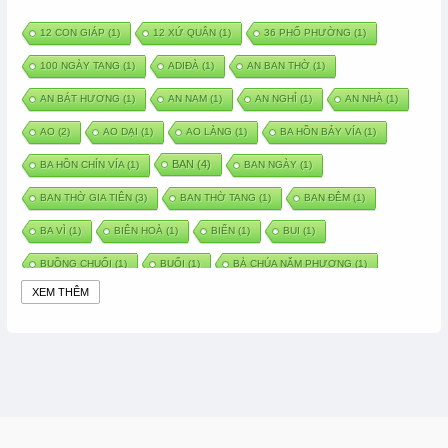
12 CON GIÁP
(1)
12 XỨ QUÂN
(1)
36 PHỐ PHƯỜNG
(1)
100 NGÀY TANG
(1)
ADIĐÀ
(1)
AN BAN THỜ
(1)
AN BÁT HƯƠNG
(1)
AN NAM
(1)
AN NGHỈ
(1)
AN NHÀ
(1)
AO
(2)
AO DẠI
(1)
AO LÀNG
(1)
BA HỒN BẢY VÍA
(1)
BAN
(4)
BA HỒN CHÍN VÍA
(1)
BAN NGÀY
(1)
BAN THỜ GIA TIÊN
(3)
BAN THỜ TANG
(1)
BAN ĐÊM
(1)
BA VÌ
(1)
BIÊN HOÀ
(1)
BIỂN
(1)
BUI
(1)
BUỒNG CHUỐI
(1)
BUỔI
(1)
BÀ CHÚA NĂM PHƯƠNG
(1)
XEM THÊM
BÀ CHÚA XỨ
(5)
BÀ CHÚA THÀNH ĐÔNG
(1)
BÀ DẦU
(2)
BÀ HÀNG NƯỚC TRONG TRUYỆN TẤM CÁM
(1)
BÀI THUỐC DÂN GIAN
(1)
BÀ MỤ
(2)
BÀN CỔ
(2)
BÀO THAI
(4)
BÀN TAY CHỮA LÀNH
(2)
BÀ TỔ CÔ
(1)
BÁCH VIỆT
(1)
BÁNH BÒ
(1)
BÁNH CHÌ
(1)