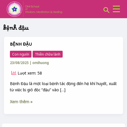
CHUYÊN
Skip
MỤC:
Search
to
content
bệnh đậu
BỆNH ĐẬU
BỆNH
ĐẬU
Con người
Thiền chữa lành
23/08/2025
|
omihuong
Lượt xem: 58
Bệnh Đậu là một loại bệnh tác động đến hệ khí huyết, xuất
từ việc bị gió độc “đậu” vào […]
Xem thêm »