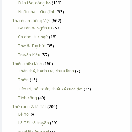
Dân tộc, dòng họ
(189)
Ngôi nhà – Gia đình
(93)
Thanh âm tiếng Việt
(662)
Bộ tên & Ngôn từ
(57)
Ca dao, tục ngữ
(18)
Thơ & Tuỳ bút
(35)
Truyện Kiều
(57)
Thiền chữa lành
(160)
Thân thể, bệnh tật, chữa lành
(7)
Thiền
(15)
Tiên tri, bói toán, thiết kế cuộc đời
(25)
Tĩnh công
(40)
Thờ cúng & lễ Tết
(200)
Lễ hội
(4)
Lễ Tết cổ truyền
(39)
Nghi lễ vòng đời
(5)