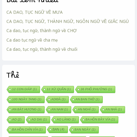
Bài xem nhiều
CA DAO, TỤC NGỮ VỀ MƯA
CA DAO, TỤC NGỮ, THÀNH NGỮ, NGÔN NGỮ VỀ GIẤC NGỦ
Ca dao, tục ngữ, thành ngữ về CHỢ
Ca dao tục ngữ về cha mẹ
Ca dao, tục ngữ, thành ngữ về chuối
Thẻ
12 CON GIÁP
(1)
12 XỨ QUÂN
(1)
36 PHỐ PHƯỜNG
(1)
100 NGÀY TANG
(1)
ADIĐÀ
(1)
AN BAN THỜ
(1)
AN BÁT HƯƠNG
(1)
AN NAM
(1)
AN NGHỈ
(1)
AN NHÀ
(1)
AO
(2)
AO DẠI
(1)
AO LÀNG
(1)
BA HỒN BẢY VÍA
(1)
BAN
(4)
BA HỒN CHÍN VÍA
(1)
BAN NGÀY
(1)