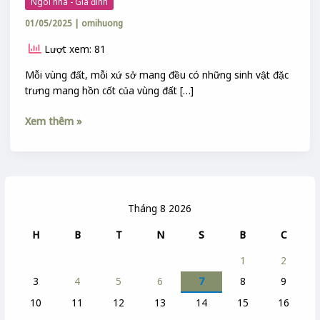
Ngôi nhà - Gia đình
01/05/2025
|
omihuong
Lượt xem: 81
Mỗi vùng đất, mỗi xứ sở mang đều có những sinh vật đặc
trưng mang hồn cốt của vùng đất […]
Xem thêm »
Tháng 8 2026
H
B
T
N
S
B
C
1
2
3
4
5
6
7
8
9
10
11
12
13
14
15
16