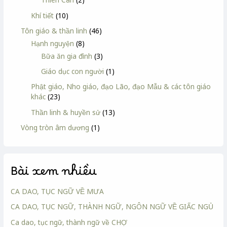
Khí tiết
(10)
Tôn giáo & thần linh
(46)
Hạnh nguyện
(8)
Bữa ăn gia đình
(3)
Giáo dục con người
(1)
Phật giáo, Nho giáo, đạo Lão, đạo Mẫu & các tôn giáo
khác
(23)
Thần linh & huyền sử
(13)
Vòng tròn âm dương
(1)
Bài xem nhiều
CA DAO, TỤC NGỮ VỀ MƯA
CA DAO, TỤC NGỮ, THÀNH NGỮ, NGÔN NGỮ VỀ GIẤC NGỦ
Ca dao, tục ngữ, thành ngữ về CHỢ