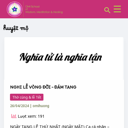
CHUYÊN
Skip
MỤC:
Search
to
content
huyệt mộ
NGHI
LỄ
VÒNG
ĐỜI
–
ĐÁM
TANG
NGHI LỄ VÒNG ĐỜI – ĐÁM TANG
Thờ cúng & lễ Tết
26/04/2024
|
omihuong
Lượt xem: 191
NGÀY TANG LỄ THỨ NHẤT (NGÀY MẤT) Ca cá nhân –