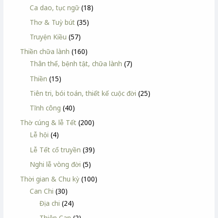
Ca dao, tục ngữ
(18)
Thơ & Tuỳ bút
(35)
Truyện Kiều
(57)
Thiền chữa lành
(160)
Thân thể, bệnh tật, chữa lành
(7)
Thiền
(15)
Tiên tri, bói toán, thiết kế cuộc đời
(25)
Tĩnh công
(40)
Thờ cúng & lễ Tết
(200)
Lễ hội
(4)
Lễ Tết cổ truyền
(39)
Nghi lễ vòng đời
(5)
Thời gian & Chu kỳ
(100)
Can Chi
(30)
Địa chi
(24)
Thiên Can
(2)