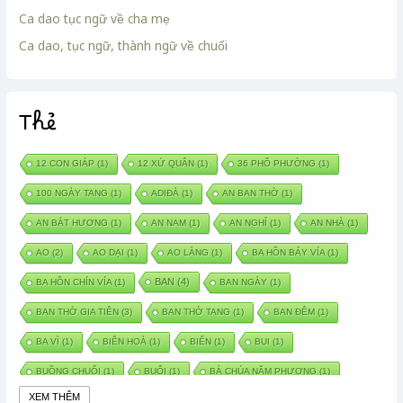
Ca dao tục ngữ về cha mẹ
Ca dao, tục ngữ, thành ngữ về chuối
Thẻ
12 CON GIÁP
(1)
12 XỨ QUÂN
(1)
36 PHỐ PHƯỜNG
(1)
100 NGÀY TANG
(1)
ADIĐÀ
(1)
AN BAN THỜ
(1)
AN BÁT HƯƠNG
(1)
AN NAM
(1)
AN NGHỈ
(1)
AN NHÀ
(1)
AO
(2)
AO DẠI
(1)
AO LÀNG
(1)
BA HỒN BẢY VÍA
(1)
BAN
(4)
BA HỒN CHÍN VÍA
(1)
BAN NGÀY
(1)
BAN THỜ GIA TIÊN
(3)
BAN THỜ TANG
(1)
BAN ĐÊM
(1)
BA VÌ
(1)
BIÊN HOÀ
(1)
BIỂN
(1)
BUI
(1)
BUỒNG CHUỐI
(1)
BUỔI
(1)
BÀ CHÚA NĂM PHƯƠNG
(1)
XEM THÊM
BÀ CHÚA XỨ
(5)
BÀ CHÚA THÀNH ĐÔNG
(1)
BÀ DẦU
(2)