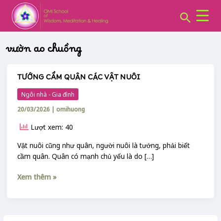
CHUYÊN
Skip
MỤC:
Search
to
content
vườn ao chuồng
TƯỚNG CẦM QUÂN CÁC VẬT NUÔI
TƯỚNG
CẦM
Ngôi nhà - Gia đình
QUÂN
20/03/2026
|
omihuong
CÁC
VẬT
Lượt xem: 40
NUÔI
Vật nuôi cũng như quân, người nuôi là tướng, phải biết
cầm quân. Quân có mạnh chủ yếu là do […]
Xem thêm »