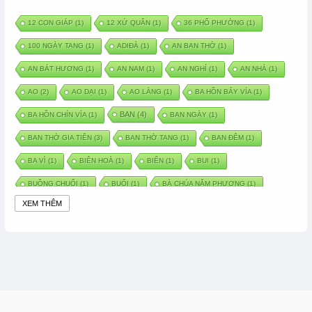
12 CON GIÁP
(1)
12 XỨ QUÂN
(1)
36 PHỐ PHƯỜNG
(1)
100 NGÀY TANG
(1)
ADIĐÀ
(1)
AN BAN THỜ
(1)
AN BÁT HƯƠNG
(1)
AN NAM
(1)
AN NGHỈ
(1)
AN NHÀ
(1)
AO
(2)
AO DẠI
(1)
AO LÀNG
(1)
BA HỒN BẢY VÍA
(1)
BAN
(4)
BA HỒN CHÍN VÍA
(1)
BAN NGÀY
(1)
BAN THỜ GIA TIÊN
(3)
BAN THỜ TANG
(1)
BAN ĐÊM
(1)
BA VÌ
(1)
BIÊN HOÀ
(1)
BIỂN
(1)
BUI
(1)
BUỒNG CHUỐI
(1)
BUỔI
(1)
BÀ CHÚA NĂM PHƯƠNG
(1)
XEM THÊM
BÀ CHÚA XỨ
(5)
BÀ CHÚA THÀNH ĐÔNG
(1)
BÀ DẦU
(2)
BÀ HÀNG NƯỚC TRONG TRUYỆN TẤM CÁM
(1)
BÀI THUỐC DÂN GIAN
(1)
BÀ MỤ
(2)
BÀN CỔ
(2)
BÀO THAI
(4)
BÀN TAY CHỮA LÀNH
(2)
BÀ TỔ CÔ
(1)
BÁCH VIỆT
(1)
BÁNH BÒ
(1)
BÁNH CHÌ
(1)