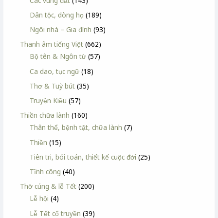
Các vùng đất
(143)
Dân tộc, dòng họ
(189)
Ngôi nhà – Gia đình
(93)
Thanh âm tiếng Việt
(662)
Bộ tên & Ngôn từ
(57)
Ca dao, tục ngữ
(18)
Thơ & Tuỳ bút
(35)
Truyện Kiều
(57)
Thiền chữa lành
(160)
Thân thể, bệnh tật, chữa lành
(7)
Thiền
(15)
Tiên tri, bói toán, thiết kế cuộc đời
(25)
Tĩnh công
(40)
Thờ cúng & lễ Tết
(200)
Lễ hội
(4)
Lễ Tết cổ truyền
(39)