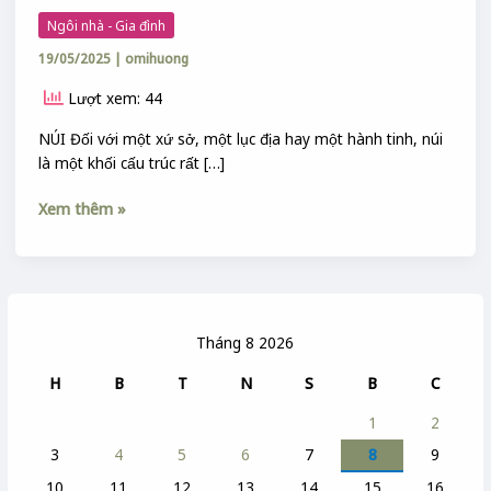
Ngôi nhà - Gia đình
19/05/2025
|
omihuong
Lượt xem: 44
NÚI Đối với một xứ sở, một lục địa hay một hành tinh, núi
là một khối cấu trúc rất […]
Xem thêm »
Tháng 8 2026
H
B
T
N
S
B
C
1
2
3
4
5
6
7
8
9
10
11
12
13
14
15
16