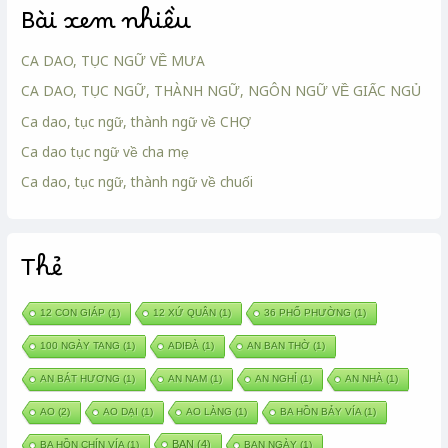
Bài xem nhiều
CA DAO, TỤC NGỮ VỀ MƯA
CA DAO, TỤC NGỮ, THÀNH NGỮ, NGÔN NGỮ VỀ GIẤC NGỦ
Ca dao, tục ngữ, thành ngữ về CHỢ
Ca dao tục ngữ về cha mẹ
Ca dao, tục ngữ, thành ngữ về chuối
Thẻ
12 CON GIÁP
(1)
12 XỨ QUÂN
(1)
36 PHỐ PHƯỜNG
(1)
100 NGÀY TANG
(1)
ADIĐÀ
(1)
AN BAN THỜ
(1)
AN BÁT HƯƠNG
(1)
AN NAM
(1)
AN NGHỈ
(1)
AN NHÀ
(1)
AO
(2)
AO DẠI
(1)
AO LÀNG
(1)
BA HỒN BẢY VÍA
(1)
BAN
(4)
BA HỒN CHÍN VÍA
(1)
BAN NGÀY
(1)