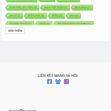
BAN THỜ GIA TIÊN
(3)
BAN THỜ TANG
(1)
BAN ĐÊM
(1)
BA VÌ
(1)
BIÊN HOÀ
(1)
BIỂN
(1)
BUI
(1)
BUỒNG CHUỐI
(1)
BUỔI
(1)
BÀ CHÚA NĂM PHƯƠNG
(1)
XEM THÊM
BÀ CHÚA XỨ
(5)
BÀ CHÚA THÀNH ĐÔNG
(1)
BÀ DẦU
(2)
BÀ HÀNG NƯỚC TRONG TRUYỆN TẤM CÁM
(1)
BÀI THUỐC DÂN GIAN
(1)
BÀ MỤ
(2)
BÀN CỔ
(2)
BÀO THAI
(4)
BÀN TAY CHỮA LÀNH
(2)
BÀ TỔ CÔ
(1)
BÁCH VIỆT
(1)
BÁNH BÒ
(1)
BÁNH CHÌ
(1)
BÁNH CHƯNG
(6)
BÁNH DẦY
(5)
BÁNH CHƯNG BÁNH DẦY
(1)
LIÊN KẾT MẠNG XÃ HỘI
BÁNH TRÔI BÁNH CHAY
(7)
BÁNH GIẦY
(2)
BÁNH TRÁNG
(1)
BÁNH TRƯNG
(1)
BÁNH TÀY
(1)
BÁNH TẾT
(3)
BÁNH XÈO
(1)
BÁNH ĐÚC
(1)
BÁO HIẾU CHA MẸ
(1)
BÁT HƯƠNG
(2)
BÉ SƠ SINH
(1)
BÓ GIÒ
(1)