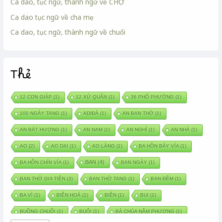
Ca dao, tục ngữ, thành ngữ về CHỢ
Ca dao tục ngữ về cha mẹ
Ca dao, tục ngữ, thành ngữ về chuối
Thẻ
12 CON GIÁP
(1)
12 XỨ QUÂN
(1)
36 PHỐ PHƯỜNG
(1)
100 NGÀY TANG
(1)
ADIĐÀ
(1)
AN BAN THỜ
(1)
AN BÁT HƯƠNG
(1)
AN NAM
(1)
AN NGHỈ
(1)
AN NHÀ
(1)
AO
(2)
AO DẠI
(1)
AO LÀNG
(1)
BA HỒN BẢY VÍA
(1)
BAN
(4)
BA HỒN CHÍN VÍA
(1)
BAN NGÀY
(1)
BAN THỜ GIA TIÊN
(3)
BAN THỜ TANG
(1)
BAN ĐÊM
(1)
BA VÌ
(1)
BIÊN HOÀ
(1)
BIỂN
(1)
BUI
(1)
BUỒNG CHUỐI
(1)
BUỔI
(1)
BÀ CHÚA NĂM PHƯƠNG
(1)