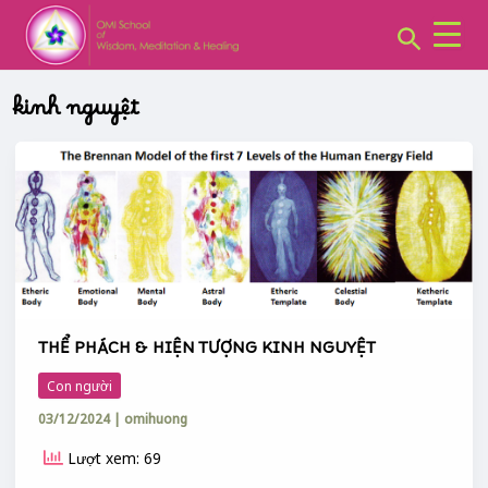
CHUYÊN
Skip
MỤC:
Search
to
content
kinh nguyệt
THỂ
PHÁCH
&
HIỆN
TƯỢNG
KINH
NGUYỆT
THỂ PHÁCH & HIỆN TƯỢNG KINH NGUYỆT
Con người
03/12/2024
|
omihuong
Lượt xem: 69