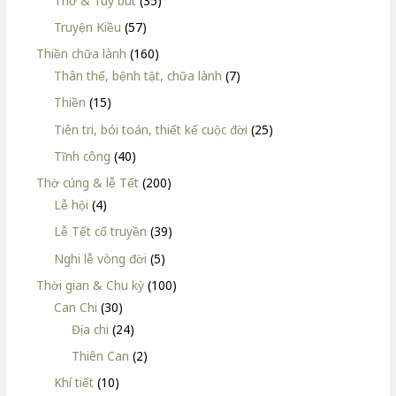
Thơ & Tuỳ bút
(35)
Truyện Kiều
(57)
Thiền chữa lành
(160)
Thân thể, bệnh tật, chữa lành
(7)
Thiền
(15)
Tiên tri, bói toán, thiết kế cuộc đời
(25)
Tĩnh công
(40)
Thờ cúng & lễ Tết
(200)
Lễ hội
(4)
Lễ Tết cổ truyền
(39)
Nghi lễ vòng đời
(5)
Thời gian & Chu kỳ
(100)
Can Chi
(30)
Địa chi
(24)
Thiên Can
(2)
Khí tiết
(10)