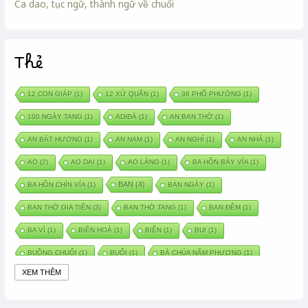
Ca dao, tục ngữ, thành ngữ về chuối
Thẻ
12 CON GIÁP
(1)
12 XỨ QUÂN
(1)
36 PHỐ PHƯỜNG
(1)
100 NGÀY TANG
(1)
ADIĐÀ
(1)
AN BAN THỜ
(1)
AN BÁT HƯƠNG
(1)
AN NAM
(1)
AN NGHỈ
(1)
AN NHÀ
(1)
AO
(2)
AO DẠI
(1)
AO LÀNG
(1)
BA HỒN BẢY VÍA
(1)
BAN
(4)
BA HỒN CHÍN VÍA
(1)
BAN NGÀY
(1)
BAN THỜ GIA TIÊN
(3)
BAN THỜ TANG
(1)
BAN ĐÊM
(1)
BA VÌ
(1)
BIÊN HOÀ
(1)
BIỂN
(1)
BUI
(1)
BUỒNG CHUỐI
(1)
BUỔI
(1)
BÀ CHÚA NĂM PHƯƠNG
(1)
XEM THÊM
BÀ CHÚA XỨ
(5)
BÀ CHÚA THÀNH ĐÔNG
(1)
BÀ DẦU
(2)
BÀ HÀNG NƯỚC TRONG TRUYỆN TẤM CÁM
(1)