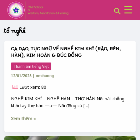
CHUYÊN
Skip
MỤC:
Search
to
content
tổ nghề
CA DAO, TỤC NGỮ VỀ NGHỀ KIM KHÍ (RÀO, RÈN,
CA
HÀN), KIM HOÀN & ĐÚC ĐỒNG
DAO,
TỤC
Thanh âm tiếng Việt
NGỮ
12/01/2025
|
omihuong
VỀ
NGHỀ
Lượt xem: 80
KIM
KHÍ
NGHỀ KIM KHÍ – NGHỀ HÀN – THỢ HÀN Nồi nát chẳng
(RÀO,
khỏi tay thợ hàn —o— Nồi đồng có […]
RÈN,
Xem thêm »
HÀN),
KIM
HOÀN
TÊN
&