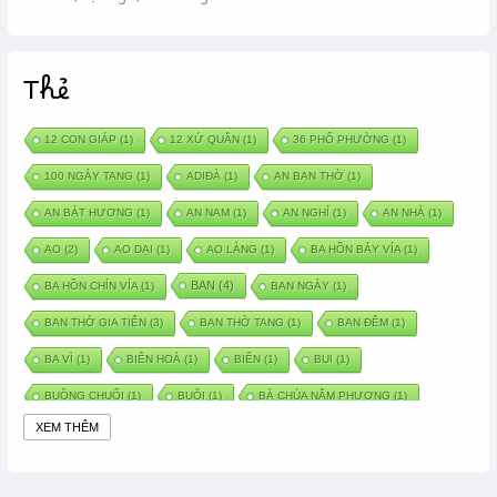
Thẻ
12 CON GIÁP
(1)
12 XỨ QUÂN
(1)
36 PHỐ PHƯỜNG
(1)
100 NGÀY TANG
(1)
ADIĐÀ
(1)
AN BAN THỜ
(1)
AN BÁT HƯƠNG
(1)
AN NAM
(1)
AN NGHỈ
(1)
AN NHÀ
(1)
AO
(2)
AO DẠI
(1)
AO LÀNG
(1)
BA HỒN BẢY VÍA
(1)
BAN
(4)
BA HỒN CHÍN VÍA
(1)
BAN NGÀY
(1)
BAN THỜ GIA TIÊN
(3)
BAN THỜ TANG
(1)
BAN ĐÊM
(1)
BA VÌ
(1)
BIÊN HOÀ
(1)
BIỂN
(1)
BUI
(1)
BUỒNG CHUỐI
(1)
BUỔI
(1)
BÀ CHÚA NĂM PHƯƠNG
(1)
XEM THÊM
BÀ CHÚA XỨ
(5)
BÀ CHÚA THÀNH ĐÔNG
(1)
BÀ DẦU
(2)
BÀ HÀNG NƯỚC TRONG TRUYỆN TẤM CÁM
(1)