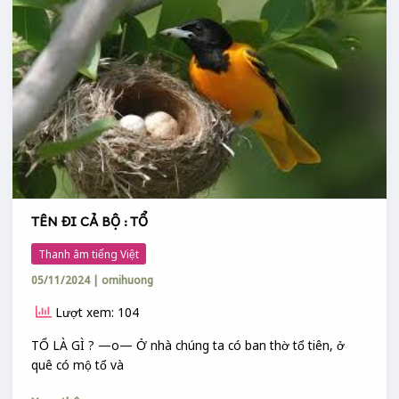
ĐI
ĐÚC
CẢ
ĐỒNG
BỘ
:
TỔ
TÊN ĐI CẢ BỘ : TỔ
Thanh âm tiếng Việt
05/11/2024
|
omihuong
Lượt xem: 104
TỔ LÀ GÌ ? —o— Ở nhà chúng ta có ban thờ tổ tiên, ở
quê có mộ tổ và