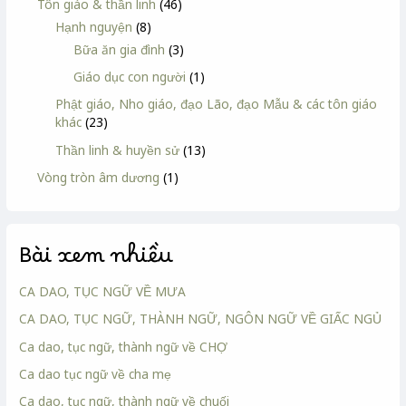
Tôn giáo & thần linh
(46)
Hạnh nguyện
(8)
Bữa ăn gia đình
(3)
Giáo dục con người
(1)
Phật giáo, Nho giáo, đạo Lão, đạo Mẫu & các tôn giáo
khác
(23)
Thần linh & huyền sử
(13)
Vòng tròn âm dương
(1)
Bài xem nhiều
CA DAO, TỤC NGỮ VỀ MƯA
CA DAO, TỤC NGỮ, THÀNH NGỮ, NGÔN NGỮ VỀ GIẤC NGỦ
Ca dao, tục ngữ, thành ngữ về CHỢ
Ca dao tục ngữ về cha mẹ
Ca dao, tục ngữ, thành ngữ về chuối