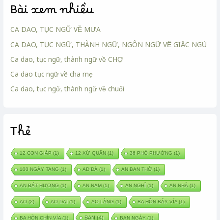
Bài xem nhiều
CA DAO, TỤC NGỮ VỀ MƯA
CA DAO, TỤC NGỮ, THÀNH NGỮ, NGÔN NGỮ VỀ GIẤC NGỦ
Ca dao, tục ngữ, thành ngữ về CHỢ
Ca dao tục ngữ về cha mẹ
Ca dao, tục ngữ, thành ngữ về chuối
Thẻ
12 CON GIÁP
(1)
12 XỨ QUÂN
(1)
36 PHỐ PHƯỜNG
(1)
100 NGÀY TANG
(1)
ADIĐÀ
(1)
AN BAN THỜ
(1)
AN BÁT HƯƠNG
(1)
AN NAM
(1)
AN NGHỈ
(1)
AN NHÀ
(1)
AO
(2)
AO DẠI
(1)
AO LÀNG
(1)
BA HỒN BẢY VÍA
(1)
BAN
(4)
BA HỒN CHÍN VÍA
(1)
BAN NGÀY
(1)