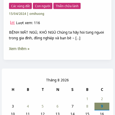
Các vùng đất
Con người
Thiền chữa lành
15/04/2024
|
omihuong
Lượt xem: 116
BỆNH MẤT NGỦ, KHÓ NGỦ Chúng ta hãy hỏi từng người
trong gia đình, đồng nghiệp và bạn bè – […]
Xem thêm »
Tháng 8 2026
H
B
T
N
S
B
C
1
2
3
4
5
6
7
8
9
10
11
12
13
14
15
16