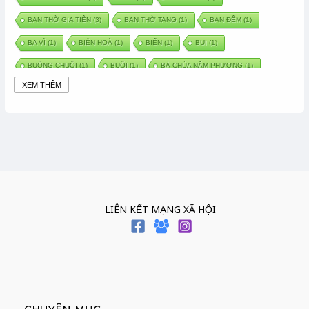
BAN THỜ GIA TIÊN
(3)
BAN THỜ TANG
(1)
BAN ĐÊM
(1)
BA VÌ
(1)
BIÊN HOÀ
(1)
BIỂN
(1)
BUI
(1)
BUỒNG CHUỐI
(1)
BUỔI
(1)
BÀ CHÚA NĂM PHƯƠNG
(1)
XEM THÊM
BÀ CHÚA XỨ
(5)
BÀ CHÚA THÀNH ĐÔNG
(1)
BÀ DẦU
(2)
BÀ HÀNG NƯỚC TRONG TRUYỆN TẤM CÁM
(1)
BÀI THUỐC DÂN GIAN
(1)
BÀ MỤ
(2)
BÀN CỔ
(2)
BÀO THAI
(4)
BÀN TAY CHỮA LÀNH
(2)
BÀ TỔ CÔ
(1)
BÁCH VIỆT
(1)
BÁNH BÒ
(1)
BÁNH CHÌ
(1)
BÁNH CHƯNG
(6)
BÁNH DẦY
(5)
BÁNH CHƯNG BÁNH DẦY
(1)
LIÊN KẾT MẠNG XÃ HỘI
BÁNH TRÔI BÁNH CHAY
(7)
BÁNH GIẦY
(2)
BÁNH TRÁNG
(1)
BÁNH TRƯNG
(1)
BÁNH TÀY
(1)
BÁNH TẾT
(3)
BÁNH XÈO
(1)
BÁNH ĐÚC
(1)
BÁO HIẾU CHA MẸ
(1)
BÁT HƯƠNG
(2)
BÉ SƠ SINH
(1)
BÓ GIÒ
(1)