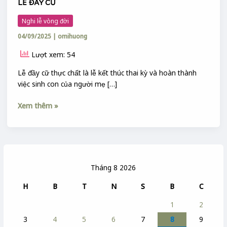
LỄ ĐẦY CỮ
Nghi lễ vòng đời
04/09/2025
|
omihuong
Lượt xem: 54
Lễ đầy cữ thực chất là lễ kết thúc thai kỳ và hoàn thành
việc sinh con của người mẹ […]
Xem thêm »
Tháng 8 2026
H
B
T
N
S
B
C
1
2
3
4
5
6
7
8
9