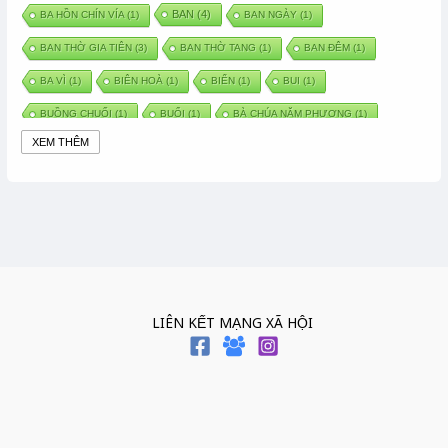
BAN
(4)
BA HỒN CHÍN VÍA
(1)
BAN NGÀY
(1)
BAN THỜ GIA TIÊN
(3)
BAN THỜ TANG
(1)
BAN ĐÊM
(1)
BA VÌ
(1)
BIÊN HOÀ
(1)
BIỂN
(1)
BUI
(1)
BUỒNG CHUỐI
(1)
BUỔI
(1)
BÀ CHÚA NĂM PHƯƠNG
(1)
XEM THÊM
BÀ CHÚA XỨ
(5)
BÀ CHÚA THÀNH ĐÔNG
(1)
BÀ DẦU
(2)
BÀ HÀNG NƯỚC TRONG TRUYỆN TẤM CÁM
(1)
BÀI THUỐC DÂN GIAN
(1)
BÀ MỤ
(2)
BÀN CỔ
(2)
BÀO THAI
(4)
BÀN TAY CHỮA LÀNH
(2)
BÀ TỔ CÔ
(1)
BÁCH VIỆT
(1)
BÁNH BÒ
(1)
BÁNH CHÌ
(1)
BÁNH CHƯNG
(6)
BÁNH DẦY
(5)
BÁNH CHƯNG BÁNH DẦY
(1)
LIÊN KẾT MẠNG XÃ HỘI
BÁNH TRÔI BÁNH CHAY
(7)
BÁNH GIẦY
(2)
BÁNH TRÁNG
(1)
BÁNH TRƯNG
(1)
BÁNH TÀY
(1)
BÁNH TẾT
(3)
BÁNH XÈO
(1)
BÁNH ĐÚC
(1)
BÁO HIẾU CHA MẸ
(1)
BÁT HƯƠNG
(2)
BÉ SƠ SINH
(1)
BÓ GIÒ
(1)