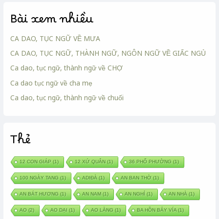
Bài xem nhiều
CA DAO, TỤC NGỮ VỀ MƯA
CA DAO, TỤC NGỮ, THÀNH NGỮ, NGÔN NGỮ VỀ GIẤC NGỦ
Ca dao, tục ngữ, thành ngữ về CHỢ
Ca dao tục ngữ về cha mẹ
Ca dao, tục ngữ, thành ngữ về chuối
Thẻ
12 CON GIÁP
(1)
12 XỨ QUÂN
(1)
36 PHỐ PHƯỜNG
(1)
100 NGÀY TANG
(1)
ADIĐÀ
(1)
AN BAN THỜ
(1)
AN BÁT HƯƠNG
(1)
AN NAM
(1)
AN NGHỈ
(1)
AN NHÀ
(1)
AO
(2)
AO DẠI
(1)
AO LÀNG
(1)
BA HỒN BẢY VÍA
(1)