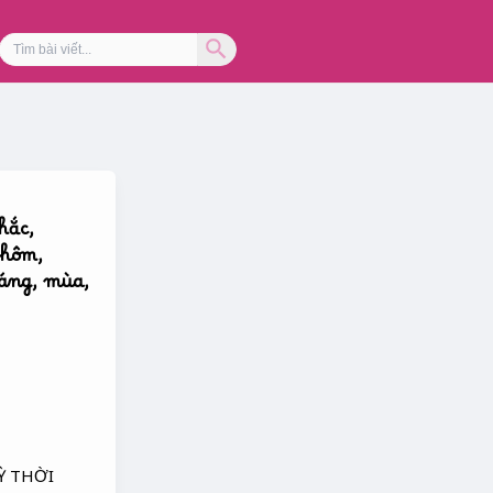
Search Button
Search
for:
hắc,
 hôm,
háng, mùa,
Ỳ THỜI