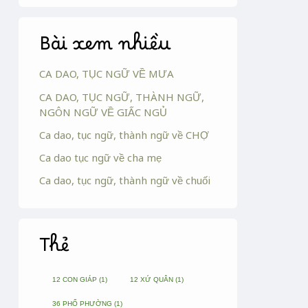
Bài xem nhiều
CA DAO, TỤC NGỮ VỀ MƯA
CA DAO, TỤC NGỮ, THÀNH NGỮ,
NGÔN NGỮ VỀ GIẤC NGỦ
Ca dao, tục ngữ, thành ngữ về CHỢ
Ca dao tục ngữ về cha mẹ
Ca dao, tục ngữ, thành ngữ về chuối
Thẻ
12 CON GIÁP
(1)
12 XỨ QUÂN
(1)
36 PHỐ PHƯỜNG
(1)