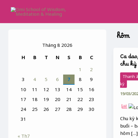
Skip
to
content
hôm
Tháng 8 2026
Ca dao
H
B
T
N
S
B
C
Ca
chu kỳ
dao,
1
2
tục
Thanh â
3
4
5
6
7
8
9
ngữ,
kỳ
thành
10
11
12
13
14
15
16
19/03/20
ngữ
17
18
19
20
21
22
23
về
24
25
26
27
28
29
30
chu
kỳ
Chu kỳ k
31
thời
buổi – b
gian
hôm […]
« Th7