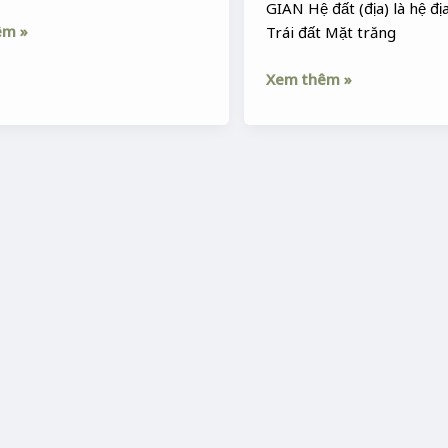
tiết
GIAN Hệ đất (địa) là hệ đ
khí,
êm »
Trái đất Mặt trăng
tháng,
mùa,
Xem thêm »
quý,
năm,
niên,
kỷ)