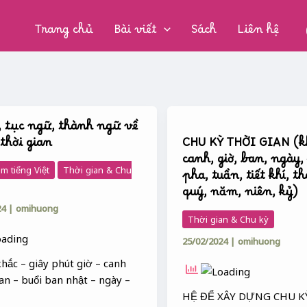
CHUYÊN
MỤC:
Trang chủ
Bài viết
Sách
Liên hệ
CHU
, tục ngữ, thành ngữ về
KỲ
 thời gian
CHU KỲ THỜI GIAN (k
THỜI
canh, giờ, ban, ngày,
GIAN
m tiếng Việt
Thời gian & Chu
pha, tuần, tiết khí, t
(khắc,
quý, năm, niên, kỷ)
canh,
24
|
omihuong
giờ,
Thời gian & Chu kỳ
ban,
25/02/2024
|
omihuong
ngày,
hôm,
hắc – giây phút giờ – canh
pha,
an – buổi ban nhật – ngày –
tuần,
HỆ ĐỂ XÂY DỰNG CHU K