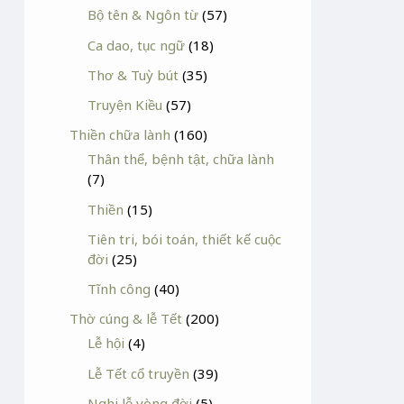
Bộ tên & Ngôn từ
(57)
Ca dao, tục ngữ
(18)
Thơ & Tuỳ bút
(35)
Truyện Kiều
(57)
Thiền chữa lành
(160)
Thân thể, bệnh tật, chữa lành
(7)
Thiền
(15)
Tiên tri, bói toán, thiết kế cuộc
đời
(25)
Tĩnh công
(40)
Thờ cúng & lễ Tết
(200)
Lễ hội
(4)
Lễ Tết cổ truyền
(39)
Nghi lễ vòng đời
(5)