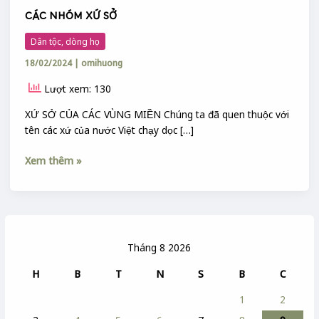
CÁC NHÓM XỨ SỞ
Dân tộc, dòng họ
18/02/2024
|
omihuong
Lượt xem: 130
XỨ SỞ CỦA CÁC VÙNG MIỀN Chúng ta đã quen thuộc với
tên các xứ của nước Việt chạy dọc […]
Xem thêm »
Tháng 8 2026
H
B
T
N
S
B
C
1
2