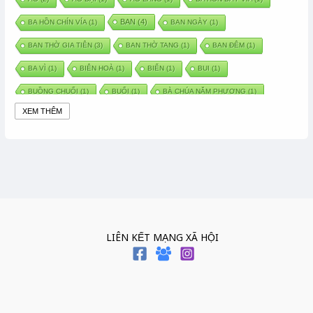
BAN
(4)
BA HỒN CHÍN VÍA
(1)
BAN NGÀY
(1)
BAN THỜ GIA TIÊN
(3)
BAN THỜ TANG
(1)
BAN ĐÊM
(1)
BA VÌ
(1)
BIÊN HOÀ
(1)
BIỂN
(1)
BUI
(1)
BUỒNG CHUỐI
(1)
BUỔI
(1)
BÀ CHÚA NĂM PHƯƠNG
(1)
XEM THÊM
BÀ CHÚA XỨ
(5)
BÀ CHÚA THÀNH ĐÔNG
(1)
BÀ DẦU
(2)
BÀ HÀNG NƯỚC TRONG TRUYỆN TẤM CÁM
(1)
BÀI THUỐC DÂN GIAN
(1)
BÀ MỤ
(2)
BÀN CỔ
(2)
BÀO THAI
(4)
BÀN TAY CHỮA LÀNH
(2)
BÀ TỔ CÔ
(1)
BÁCH VIỆT
(1)
BÁNH BÒ
(1)
BÁNH CHÌ
(1)
BÁNH CHƯNG
(6)
BÁNH DẦY
(5)
BÁNH CHƯNG BÁNH DẦY
(1)
LIÊN KẾT MẠNG XÃ HỘI
BÁNH TRÔI BÁNH CHAY
(7)
BÁNH GIẦY
(2)
BÁNH TRÁNG
(1)
BÁNH TRƯNG
(1)
BÁNH TÀY
(1)
BÁNH TẾT
(3)
BÁNH XÈO
(1)
BÁNH ĐÚC
(1)
BÁO HIẾU CHA MẸ
(1)