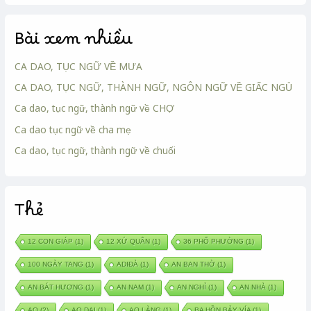
Bài xem nhiều
CA DAO, TỤC NGỮ VỀ MƯA
CA DAO, TỤC NGỮ, THÀNH NGỮ, NGÔN NGỮ VỀ GIẤC NGỦ
Ca dao, tục ngữ, thành ngữ về CHỢ
Ca dao tục ngữ về cha mẹ
Ca dao, tục ngữ, thành ngữ về chuối
Thẻ
12 CON GIÁP
(1)
12 XỨ QUÂN
(1)
36 PHỐ PHƯỜNG
(1)
100 NGÀY TANG
(1)
ADIĐÀ
(1)
AN BAN THỜ
(1)
AN BÁT HƯƠNG
(1)
AN NAM
(1)
AN NGHỈ
(1)
AN NHÀ
(1)
AO
(2)
AO DẠI
(1)
AO LÀNG
(1)
BA HỒN BẢY VÍA
(1)