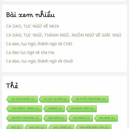
Bài xem nhiều
CA DAO, TỤC NGỮ VỀ MƯA
CA DAO, TỤC NGỮ, THÀNH NGỮ, NGÔN NGỮ VỀ GIẤC NGỦ
Ca dao, tục ngữ, thành ngữ về CHỢ
Ca dao tục ngữ về cha mẹ
Ca dao, tục ngữ, thành ngữ về chuối
Thẻ
12 CON GIÁP
(1)
12 XỨ QUÂN
(1)
36 PHỐ PHƯỜNG
(1)
100 NGÀY TANG
(1)
ADIĐÀ
(1)
AN BAN THỜ
(1)
AN BÁT HƯƠNG
(1)
AN NAM
(1)
AN NGHỈ
(1)
AN NHÀ
(1)
AO
(2)
AO DẠI
(1)
AO LÀNG
(1)
BA HỒN BẢY VÍA
(1)