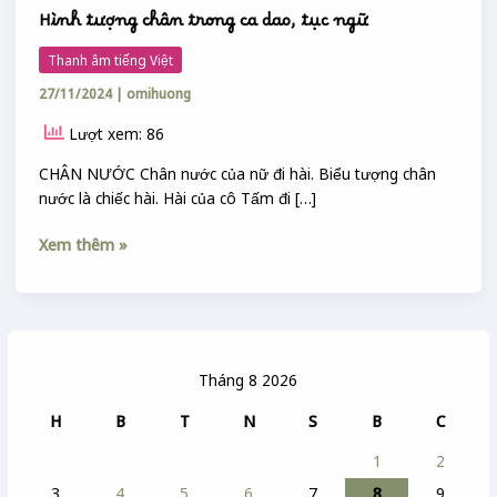
Hình tượng chân trong ca dao, tục ngữ
Thanh âm tiếng Việt
27/11/2024
|
omihuong
Lượt xem: 86
CHÂN NƯỚC Chân nước của nữ đi hài. Biểu tượng chân
nước là chiếc hài. Hài của cô Tấm đi […]
Xem thêm »
Tháng 8 2026
H
B
T
N
S
B
C
1
2
3
4
5
6
7
8
9