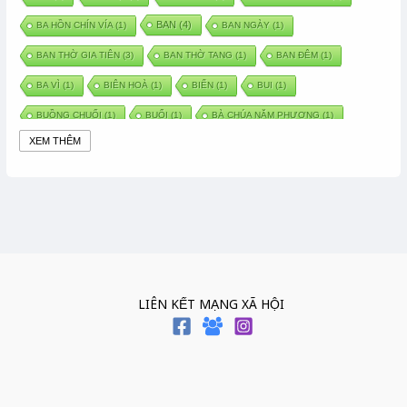
BAN
(4)
BA HỒN CHÍN VÍA
(1)
BAN NGÀY
(1)
BAN THỜ GIA TIÊN
(3)
BAN THỜ TANG
(1)
BAN ĐÊM
(1)
BA VÌ
(1)
BIÊN HOÀ
(1)
BIỂN
(1)
BUI
(1)
BUỒNG CHUỐI
(1)
BUỔI
(1)
BÀ CHÚA NĂM PHƯƠNG
(1)
XEM THÊM
BÀ CHÚA XỨ
(5)
BÀ CHÚA THÀNH ĐÔNG
(1)
BÀ DẦU
(2)
BÀ HÀNG NƯỚC TRONG TRUYỆN TẤM CÁM
(1)
BÀI THUỐC DÂN GIAN
(1)
BÀ MỤ
(2)
BÀN CỔ
(2)
BÀO THAI
(4)
BÀN TAY CHỮA LÀNH
(2)
BÀ TỔ CÔ
(1)
BÁCH VIỆT
(1)
BÁNH BÒ
(1)
BÁNH CHÌ
(1)
BÁNH CHƯNG
(6)
BÁNH DẦY
(5)
BÁNH CHƯNG BÁNH DẦY
(1)
LIÊN KẾT MẠNG XÃ HỘI
BÁNH TRÔI BÁNH CHAY
(7)
BÁNH GIẦY
(2)
BÁNH TRÁNG
(1)
BÁNH TRƯNG
(1)
BÁNH TÀY
(1)
BÁNH TẾT
(3)
BÁNH XÈO
(1)
BÁNH ĐÚC
(1)
BÁO HIẾU CHA MẸ
(1)