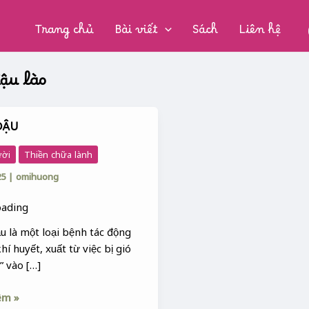
CHUYÊN
MỤC:
Trang chủ
Bài viết
Sách
Liên hệ
ậu lào
ĐẬU
ười
Thiền chữa lành
25
|
omihuong
u là một loại bệnh tác động
hí huyết, xuất từ việc bị gió
” vào […]
êm »