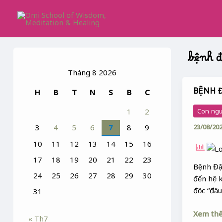
Skip
to
content
bệnh đ
Tháng 8 2026
BỆNH 
H
B
T
N
S
B
C
BỆNH
ĐẬU
Con ng
1
2
23/08/20
3
4
5
6
7
8
9
10
11
12
13
14
15
16
17
18
19
20
21
22
23
Bệnh Đậ
24
25
26
27
28
29
30
đến hệ k
độc “đậu
31
Xem th
« Th7