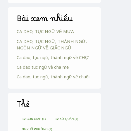
Bài xem nhiều
CA DAO, TỤC NGỮ VỀ MƯA
CA DAO, TỤC NGỮ, THÀNH NGỮ,
NGÔN NGỮ VỀ GIẤC NGỦ
Ca dao, tục ngữ, thành ngữ về CHỢ
Ca dao tục ngữ về cha mẹ
Ca dao, tục ngữ, thành ngữ về chuối
Thẻ
12 CON GIÁP
(1)
12 XỨ QUÂN
(1)
36 PHỐ PHƯỜNG
(1)