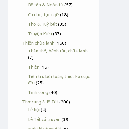
Bộ tên & Ngôn từ
(57)
Ca dao, tục ngữ
(18)
Thơ & Tuỳ bút
(35)
Truyện Kiều
(57)
Thiền chữa lành
(160)
Thân thể, bệnh tật, chữa lành
(7)
Thiền
(15)
Tiên tri, bói toán, thiết kế cuộc
đời
(25)
Tĩnh công
(40)
Thờ cúng & lễ Tết
(200)
Lễ hội
(4)
Lễ Tết cổ truyền
(39)
Nghi lễ vòng đời
(5)