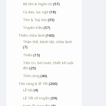
Bộ tên & Ngôn từ
(57)
Ca dao, tục ngữ
(18)
Thơ & Tuỳ bút
(35)
Truyện Kiều
(57)
Thiền chữa lành
(160)
Thân thể, bệnh tật, chữa lành
(7)
Thiền
(15)
Tiên tri, bói toán, thiết kế cuộc
đời
(25)
Tĩnh công
(40)
Thờ cúng & lễ Tết
(200)
Lễ hội
(4)
Lễ Tết cổ truyền
(39)
Nghi lễ vòng đời
(5)