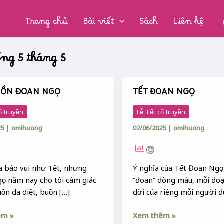
CHUYÊN
MỤC:
Trang chủ
Bài viết
Sách
Liên hệ
ng 5 tháng 5
UỒN ĐOAN NGỌ
TẾT ĐOAN NGỌ
TẾT
ĐOAN
ổ truyền
Lễ Tết cổ truyền
NGỌ
25
|
omihuong
02/06/2025
|
omihuong
a bảo vui như Tết, nhưng
Ý nghĩa của Tết Đoan Ngọ 
ọ năm nay cho tôi cảm giác
“đoan” dòng máu, mỗi đo
ồn da diết, buồn […]
đời của riêng mỗi người 
êm »
Xem thêm »