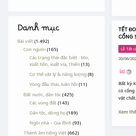
Danh mục
TẾT Đ
TẾT
CỔNG 
ĐOAN
Bài viết
(1.492)
NGỌ
Con người
(165)
Lễ Tết c
&
Các trạng thái đặc biệt : Mơ,
20/06/20
CÁC
xuất hồn, xuất vía, thiền
(13)
NGHI
Cơ thể vật lý & năng lượng
(8)
LỄ
CỔNG
Bất kỳ 
Vòng đầu thai, luân hồi
(11)
SỰ
có cổng 
Đất nước, dân tộc
(425)
SỐNG
vật chất
Các vùng đất
(143)
Xem th
Dân tộc, dòng họ
(189)
Ngôi nhà – Gia đình
(93)
Thanh âm tiếng Việt
(662)