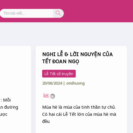
Search Button
Search
for:
NGHI LỄ & LỜI NGUYỆN CỦA
NGHI
TẾT ĐOAN NGỌ
LỄ
&
Lễ Tết cổ truyền
LỜI
20/06/2024
|
omihuong
NGUYỆN
CỦA
TẾT
: Mỗi
ĐOAN
ạn đường
Mùa hè là mùa của tinh thần tự chủ.
NGỌ
được
Có hai cái Lễ Tết lớn của mùa hè mà
đều