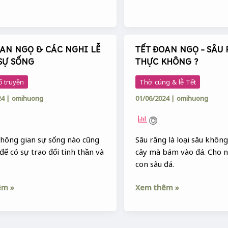
OAN NGỌ & CÁC NGHI LỄ
TẾT ĐOAN NGỌ – SÂU
TẾT
SỰ SỐNG
THỰC KHÔNG ?
ĐOAN
NGỌ
ổ truyền
Thờ cúng & lễ Tết
–
24
|
omihuong
01/06/2024
|
omihuong
SÂU
RĂNG
CÓ
THỰC
không gian sự sống nào cũng
Sâu răng là loại sâu khôn
KHÔNG
để có sự trao đổi tinh thần và
cây mà bám vào đá. Cho n
?
.
con sâu đá.
êm »
Xem thêm »