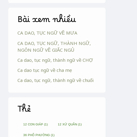
Bài xem nhiều
CA DAO, TỤC NGỮ VỀ MƯA
CA DAO, TỤC NGỮ, THÀNH NGỮ,
NGÔN NGỮ VỀ GIẤC NGỦ
Ca dao, tục ngữ, thành ngữ về CHỢ
Ca dao tục ngữ về cha mẹ
Ca dao, tục ngữ, thành ngữ về chuối
Thẻ
12 CON GIÁP
(1)
12 XỨ QUÂN
(1)
36 PHỐ PHƯỜNG
(1)