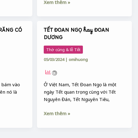
Xem thêm »
 RĂNG CÓ
TẾT ĐOAN NGỌ hay ĐOAN
TẾT
DƯƠNG
ĐOAN
NGỌ
Thờ cúng & lễ Tết
hay
05/03/2024
|
omihuong
ĐOAN
DƯƠNG
g bám vào
Ở Việt Nam, Tết Đoan Ngọ là một
ên nó là
ngày Tết quan trọng cùng với Tết
Nguyên Đán, Tết Nguyên Tiêu,
Xem thêm »