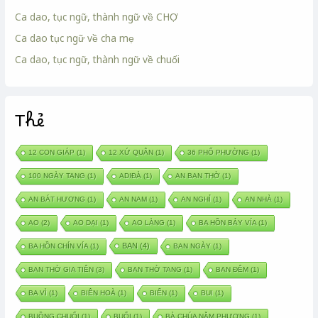
Ca dao, tục ngữ, thành ngữ về CHỢ
Ca dao tục ngữ về cha mẹ
Ca dao, tục ngữ, thành ngữ về chuối
Thẻ
12 CON GIÁP
(1)
12 XỨ QUÂN
(1)
36 PHỐ PHƯỜNG
(1)
100 NGÀY TANG
(1)
ADIĐÀ
(1)
AN BAN THỜ
(1)
AN BÁT HƯƠNG
(1)
AN NAM
(1)
AN NGHỈ
(1)
AN NHÀ
(1)
AO
(2)
AO DẠI
(1)
AO LÀNG
(1)
BA HỒN BẢY VÍA
(1)
BAN
(4)
BA HỒN CHÍN VÍA
(1)
BAN NGÀY
(1)
BAN THỜ GIA TIÊN
(3)
BAN THỜ TANG
(1)
BAN ĐÊM
(1)
BA VÌ
(1)
BIÊN HOÀ
(1)
BIỂN
(1)
BUI
(1)
BUỒNG CHUỐI
(1)
BUỔI
(1)
BÀ CHÚA NĂM PHƯƠNG
(1)