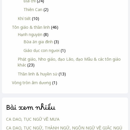
Địa chi
(24)
Thiên Can
(2)
Khí tiết
(10)
Tôn giáo & thần linh
(46)
Hạnh nguyện
(8)
Bữa ăn gia đình
(3)
Giáo dục con người
(1)
Phật giáo, Nho giáo, đạo Lão, đạo Mẫu & các tôn giáo
khác
(23)
Thần linh & huyền sử
(13)
Vòng tròn âm dương
(1)
Bài xem nhiều
CA DAO, TỤC NGỮ VỀ MƯA
CA DAO, TỤC NGỮ, THÀNH NGỮ, NGÔN NGỮ VỀ GIẤC NGỦ