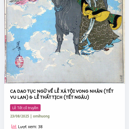
THẤT
TỊCH
(TẾT
NGÂU)
CA DAO TỤC NGỮ VỀ LỄ XÁ TỘI VONG NHÂN (TẾT
VU LAN) & LỄ THẤT TỊCH (TẾT NGÂU)
Lễ Tết cổ truyền
23/08/2025
|
omihuong
Lượt xem: 38