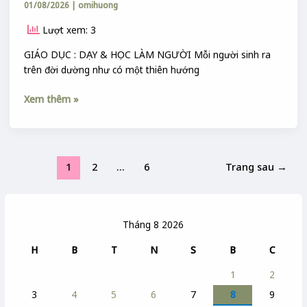
01/08/2026
|
omihuong
SỸ
:
Lượt xem: 3
GIÁO
DỤC
GIÁO DỤC : DẠY & HỌC LÀM NGƯỜI Mỗi người sinh ra
CON
trên đời dường như có một thiên hướng
NGƯỜI
Xem thêm »
1
2
…
6
Trang sau
→
Tháng 8 2026
H
B
T
N
S
B
C
1
2
3
4
5
6
7
8
9