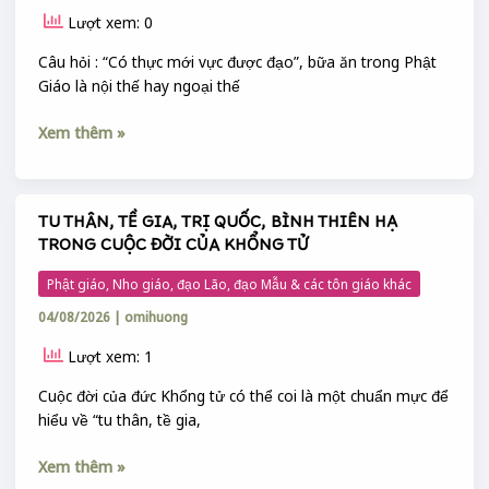
HẠ
Lượt xem: 0
ĐANG
ĂN
Câu hỏi : “Có thực mới vực được đạo”, bữa ăn trong Phật
THẾ
Giáo là nội thế hay ngoại thế
NÀO
?
Xem thêm »
TU THÂN, TỀ GIA, TRỊ QUỐC, BÌNH THIÊN HẠ
TU
TRONG CUỘC ĐỜI CỦA KHỔNG TỬ
THÂN,
TỀ
Phật giáo, Nho giáo, đạo Lão, đạo Mẫu & các tôn giáo khác
GIA,
04/08/2026
|
omihuong
TRỊ
QUỐC,
Lượt xem: 1
BÌNH
THIÊN
Cuộc đời của đức Khổng tử có thể coi là một chuẩn mực để
HẠ
hiểu về “tu thân, tề gia,
TRONG
Xem thêm »
CUỘC