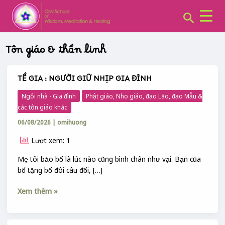
CHUYÊN
Skip
Post
MỤC:
Search
to
pagination
content
Tôn giáo & thần linh
TỀ GIA : NGƯỜI GIỮ NHỊP GIA ĐÌNH
TỀ
GIA
Ngôi nhà - Gia đình
Phật giáo, Nho giáo, đạo Lão, đạo Mẫu &
:
các tôn giáo khác
NGƯỜI
06/08/2026
|
omihuong
GIỮ
NHỊP
Lượt xem: 1
GIA
ĐÌNH
Mẹ tôi bảo bố là lúc nào cũng bình chân như vại. Bạn của
bố tặng bố đôi câu đối, […]
Xem thêm »