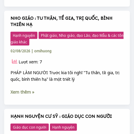
ĐỜI
CỦA
KHỔNG
NHO GIÁO : TU THÂN, TỀ GIA, TRỊ QUỐC, BÌNH
NHO
TỬ
THIÊN HẠ
GIÁO
:
Hạnh nguyện
Phật giáo, Nho giáo, đạo Lão, đạo Mẫu & các tôn
TU
giáo khác
THÂN,
02/08/2026
|
omihuong
TỀ
GIA,
Lượt xem: 7
TRỊ
QUỐC,
PHÁP LÀM NGƯỜI Trước kia tôi nghĩ “Tu thân, tề gia, trị
BÌNH
quốc, bình thiên hạ” là một triết lý
THIÊN
Xem thêm »
HẠ
HẠNH NGUYỆN CƯ SỸ : GIÁO DỤC CON NGƯỜI
HẠNH
NGUYỆN
Giáo dục con người
Hạnh nguyện
CƯ