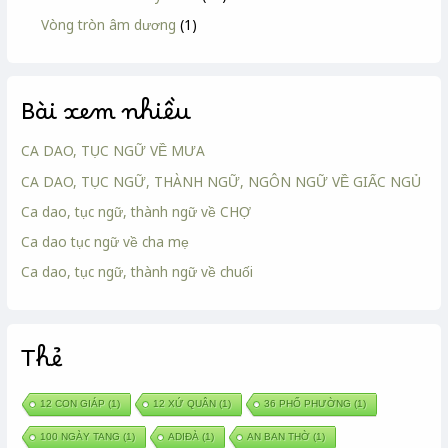
Vòng tròn âm dương
(1)
Bài xem nhiều
CA DAO, TỤC NGỮ VỀ MƯA
CA DAO, TỤC NGỮ, THÀNH NGỮ, NGÔN NGỮ VỀ GIẤC NGỦ
Ca dao, tục ngữ, thành ngữ về CHỢ
Ca dao tục ngữ về cha mẹ
Ca dao, tục ngữ, thành ngữ về chuối
Thẻ
12 CON GIÁP
(1)
12 XỨ QUÂN
(1)
36 PHỐ PHƯỜNG
(1)
100 NGÀY TANG
(1)
ADIĐÀ
(1)
AN BAN THỜ
(1)