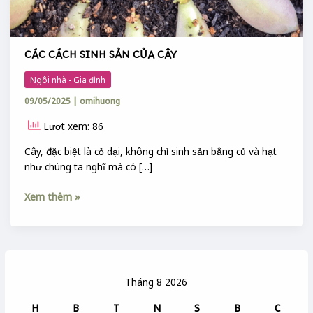
CÁC CÁCH SINH SẢN CỦA CÂY
Ngôi nhà - Gia đình
09/05/2025
|
omihuong
Lượt xem: 86
Cây, đặc biệt là cỏ dại, không chỉ sinh sản bằng củ và hạt
như chúng ta nghĩ mà có […]
Xem thêm »
Tháng 8 2026
H
B
T
N
S
B
C