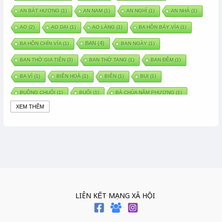
AN BÁT HƯƠNG
(1)
AN NAM
(1)
AN NGHỈ
(1)
AN NHÀ
(1)
AO
(2)
AO DẠI
(1)
AO LÀNG
(1)
BA HỒN BẢY VÍA
(1)
BAN
(4)
BA HỒN CHÍN VÍA
(1)
BAN NGÀY
(1)
BAN THỜ GIA TIÊN
(3)
BAN THỜ TANG
(1)
BAN ĐÊM
(1)
BA VÌ
(1)
BIÊN HOÀ
(1)
BIỂN
(1)
BUI
(1)
BUỒNG CHUỐI
(1)
BUỔI
(1)
BÀ CHÚA NĂM PHƯƠNG
(1)
XEM THÊM
BÀ CHÚA XỨ
(5)
BÀ CHÚA THÀNH ĐÔNG
(1)
BÀ DẦU
(2)
BÀ HÀNG NƯỚC TRONG TRUYỆN TẤM CÁM
(1)
BÀI THUỐC DÂN GIAN
(1)
BÀ MỤ
(2)
BÀN CỔ
(2)
BÀO THAI
(4)
BÀN TAY CHỮA LÀNH
(2)
BÀ TỔ CÔ
(1)
BÁCH VIỆT
(1)
BÁNH BÒ
(1)
BÁNH CHÌ
(1)
BÁNH CHƯNG
(6)
BÁNH DẦY
(5)
BÁNH CHƯNG BÁNH DẦY
(1)
LIÊN KẾT MẠNG XÃ HỘI
BÁNH TRÔI BÁNH CHAY
(7)
BÁNH GIẦY
(2)
BÁNH TRÁNG
(1)