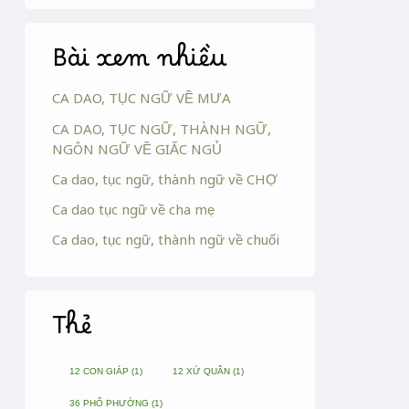
Bài xem nhiều
CA DAO, TỤC NGỮ VỀ MƯA
CA DAO, TỤC NGỮ, THÀNH NGỮ,
NGÔN NGỮ VỀ GIẤC NGỦ
Ca dao, tục ngữ, thành ngữ về CHỢ
Ca dao tục ngữ về cha mẹ
Ca dao, tục ngữ, thành ngữ về chuối
Thẻ
12 CON GIÁP
(1)
12 XỨ QUÂN
(1)
36 PHỐ PHƯỜNG
(1)