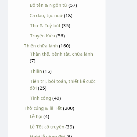
Bộ tên & Ngôn từ
(57)
Ca dao, tục ngữ
(18)
Thơ & Tuỳ bút
(35)
Truyện Kiều
(56)
Thiền chữa lành
(160)
Thân thể, bệnh tật, chữa lành
(7)
Thiền
(15)
Tiên tri, bói toán, thiết kế cuộc
đời
(25)
Tĩnh công
(40)
Thờ cúng & lễ Tết
(200)
Lễ hội
(4)
Lễ Tết cổ truyền
(39)
Nghi lễ vòng đời
(5)