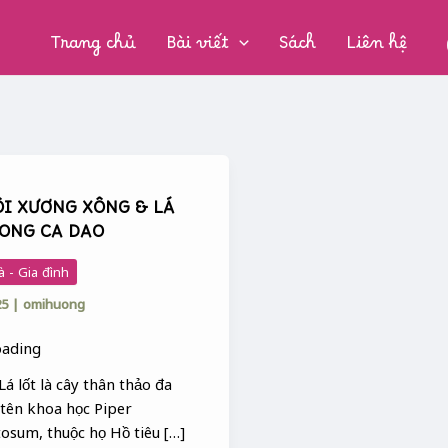
CHUYÊN
MỤC:
Trang chủ
Bài viết
Sách
Liên hệ
ÔI XƯƠNG XÔNG & LÁ
RONG CA DAO
à - Gia đình
25
|
omihuong
á lốt là cây thân thảo đa
 tên khoa học Piper
osum, thuộc họ Hồ tiêu […]