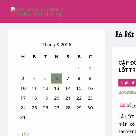
Skip
to
content
lá lốt
Tháng 8 2026
CẶP
H
B
T
N
S
B
C
ĐÔI
CẶP Đ
XƯƠNG
1
2
LỐT T
XÔNG
3
4
5
6
7
8
9
&
Ngôi nh
LÁ
10
11
12
13
14
15
16
23/08/20
LỐT
17
18
19
20
21
22
23
TRONG
24
25
26
27
28
29
30
CA
DAO
LÁ LỐT L
31
niên, có
sarment
« Th7