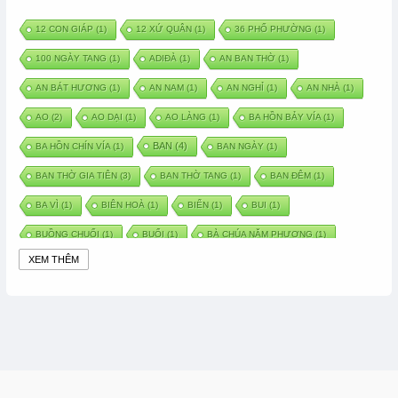
12 CON GIÁP
(1)
12 XỨ QUÂN
(1)
36 PHỐ PHƯỜNG
(1)
100 NGÀY TANG
(1)
ADIĐÀ
(1)
AN BAN THỜ
(1)
AN BÁT HƯƠNG
(1)
AN NAM
(1)
AN NGHỈ
(1)
AN NHÀ
(1)
AO
(2)
AO DẠI
(1)
AO LÀNG
(1)
BA HỒN BẢY VÍA
(1)
BAN
(4)
BA HỒN CHÍN VÍA
(1)
BAN NGÀY
(1)
BAN THỜ GIA TIÊN
(3)
BAN THỜ TANG
(1)
BAN ĐÊM
(1)
BA VÌ
(1)
BIÊN HOÀ
(1)
BIỂN
(1)
BUI
(1)
BUỒNG CHUỐI
(1)
BUỔI
(1)
BÀ CHÚA NĂM PHƯƠNG
(1)
XEM THÊM
BÀ CHÚA XỨ
(5)
BÀ CHÚA THÀNH ĐÔNG
(1)
BÀ DẦU
(2)
BÀ HÀNG NƯỚC TRONG TRUYỆN TẤM CÁM
(1)
BÀI THUỐC DÂN GIAN
(1)
BÀ MỤ
(2)
BÀN CỔ
(2)
BÀO THAI
(4)
BÀN TAY CHỮA LÀNH
(2)
BÀ TỔ CÔ
(1)
BÁCH VIỆT
(1)
BÁNH BÒ
(1)
BÁNH CHÌ
(1)