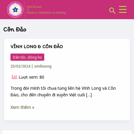
CHUYÊN
Skip
MỤC:
Search
to
content
Côn Đảo
VĨNH LONG & CÔN ĐẢO
VĨNH
LONG
Dân tộc, dòng họ
&
25/02/2024
|
omihuong
CÔN
ĐẢO
Lượt xem: 80
Trong đời mình tôi chưa từng liên hệ Vĩnh Long và Côn
Đảo, cho đến chuyến đi xuyên Việt cuối […]
Xem thêm »