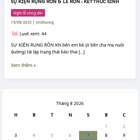
SỰ KIỆN RỤNG RỐN & LỄ RỐN : KẾT THÚC SINH
Nghi lễ vòng đời
19/08/2025
|
omihuong
Lượt xem: 44
SỰ KIỆN RỤNG RỐN Khi bên em bé (ở bên cha mẹ nuôi
dưỡng) tái lập trạng thái bào thai […]
Xem thêm »
Tháng 8 2026
H
B
T
N
S
B
C
1
2
3
4
5
6
7
8
9