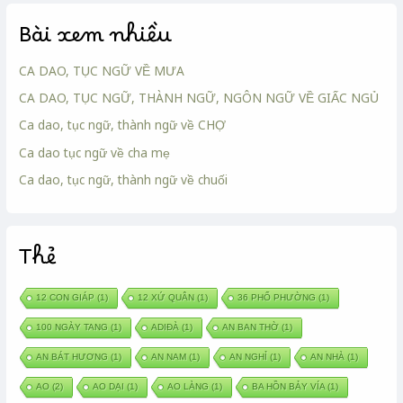
Bài xem nhiều
CA DAO, TỤC NGỮ VỀ MƯA
CA DAO, TỤC NGỮ, THÀNH NGỮ, NGÔN NGỮ VỀ GIẤC NGỦ
Ca dao, tục ngữ, thành ngữ về CHỢ
Ca dao tục ngữ về cha mẹ
Ca dao, tục ngữ, thành ngữ về chuối
Thẻ
12 CON GIÁP
(1)
12 XỨ QUÂN
(1)
36 PHỐ PHƯỜNG
(1)
100 NGÀY TANG
(1)
ADIĐÀ
(1)
AN BAN THỜ
(1)
AN BÁT HƯƠNG
(1)
AN NAM
(1)
AN NGHỈ
(1)
AN NHÀ
(1)
AO
(2)
AO DẠI
(1)
AO LÀNG
(1)
BA HỒN BẢY VÍA
(1)