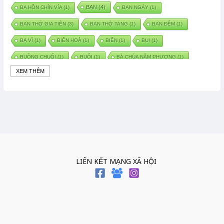
BAN
(4)
BA HỒN CHÍN VÍA
(1)
BAN NGÀY
(1)
BAN THỜ GIA TIÊN
(3)
BAN THỜ TANG
(1)
BAN ĐÊM
(1)
BA VÌ
(1)
BIÊN HOÀ
(1)
BIỂN
(1)
BUI
(1)
BUỒNG CHUỐI
(1)
BUỔI
(1)
BÀ CHÚA NĂM PHƯƠNG
(1)
XEM THÊM
BÀ CHÚA XỨ
(5)
BÀ CHÚA THÀNH ĐÔNG
(1)
BÀ DẦU
(2)
BÀ HÀNG NƯỚC TRONG TRUYỆN TẤM CÁM
(1)
BÀI THUỐC DÂN GIAN
(1)
BÀ MỤ
(2)
BÀN CỔ
(2)
BÀO THAI
(4)
BÀN TAY CHỮA LÀNH
(2)
BÀ TỔ CÔ
(1)
BÁCH VIỆT
(1)
BÁNH BÒ
(1)
BÁNH CHÌ
(1)
BÁNH CHƯNG
(6)
BÁNH DẦY
(5)
BÁNH CHƯNG BÁNH DẦY
(1)
LIÊN KẾT MẠNG XÃ HỘI
BÁNH TRÔI BÁNH CHAY
(7)
BÁNH GIẦY
(2)
BÁNH TRÁNG
(1)
BÁNH TRƯNG
(1)
BÁNH TÀY
(1)
BÁNH TẾT
(3)
BÁNH XÈO
(1)
BÁNH ĐÚC
(1)
BÁO HIẾU CHA MẸ
(1)
BÁT HƯƠNG
(2)
BÉ SƠ SINH
(1)
BÓ GIÒ
(1)