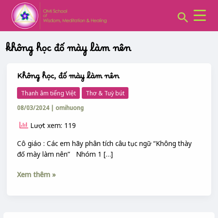
CHUYÊN
Skip
MỤC:
Search
to
content
không học đố mày làm nên
Không học, đố mày làm nên
Không
học,
Thanh âm tiếng Việt
Thơ & Tuỳ bút
đố
08/03/2024
|
omihuong
mày
làm
Lượt xem: 119
nên
Cô giáo : Các em hãy phân tích câu tục ngữ “Không thày
đố mày làm nên” Nhóm 1 […]
Xem thêm »