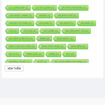
12 CON GIÁP
(1)
12 XỨ QUÂN
(1)
36 PHỐ PHƯỜNG
(1)
100 NGÀY TANG
(1)
ADIĐÀ
(1)
AN BAN THỜ
(1)
AN BÁT HƯƠNG
(1)
AN NAM
(1)
AN NGHỈ
(1)
AN NHÀ
(1)
AO
(2)
AO DẠI
(1)
AO LÀNG
(1)
BA HỒN BẢY VÍA
(1)
BAN
(4)
BA HỒN CHÍN VÍA
(1)
BAN NGÀY
(1)
BAN THỜ GIA TIÊN
(3)
BAN THỜ TANG
(1)
BAN ĐÊM
(1)
BA VÌ
(1)
BIÊN HOÀ
(1)
BIỂN
(1)
BUI
(1)
BUỒNG CHUỐI
(1)
BUỔI
(1)
BÀ CHÚA NĂM PHƯƠNG
(1)
XEM THÊM
BÀ CHÚA XỨ
(5)
BÀ CHÚA THÀNH ĐÔNG
(1)
BÀ DẦU
(2)
BÀ HÀNG NƯỚC TRONG TRUYỆN TẤM CÁM
(1)
BÀI THUỐC DÂN GIAN
(1)
BÀ MỤ
(2)
BÀN CỔ
(2)
BÀO THAI
(4)
BÀN TAY CHỮA LÀNH
(2)
BÀ TỔ CÔ
(1)
BÁCH VIỆT
(1)
BÁNH BÒ
(1)
BÁNH CHÌ
(1)