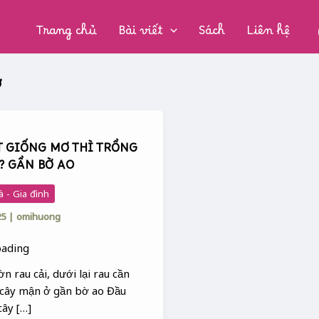
CHUYÊN
MỤC:
Trang chủ
Bài viết
Sách
Liên hệ
ơ
T GIỐNG MƠ THÌ TRỒNG
? GẦN BỜ AO
à - Gia đình
25
|
omihuong
n rau cải, dưới lại rau cần
cây mận ở gần bờ ao Đầu
cây […]