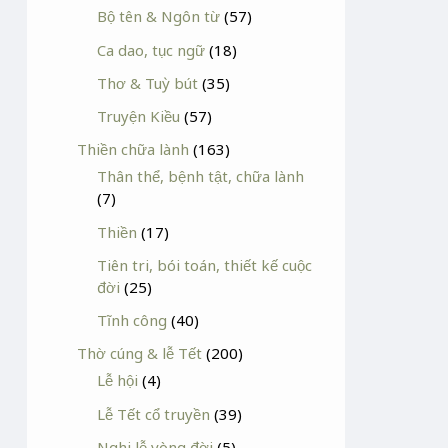
Bộ tên & Ngôn từ
(57)
Ca dao, tục ngữ
(18)
Thơ & Tuỳ bút
(35)
Truyện Kiều
(57)
Thiền chữa lành
(163)
Thân thể, bệnh tật, chữa lành
(7)
Thiền
(17)
Tiên tri, bói toán, thiết kế cuộc
đời
(25)
Tĩnh công
(40)
Thờ cúng & lễ Tết
(200)
Lễ hội
(4)
Lễ Tết cổ truyền
(39)
Nghi lễ vòng đời
(5)