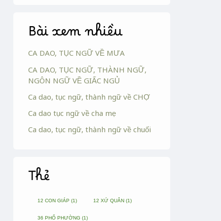
Bài xem nhiều
CA DAO, TỤC NGỮ VỀ MƯA
CA DAO, TỤC NGỮ, THÀNH NGỮ,
NGÔN NGỮ VỀ GIẤC NGỦ
Ca dao, tục ngữ, thành ngữ về CHỢ
Ca dao tục ngữ về cha mẹ
Ca dao, tục ngữ, thành ngữ về chuối
Thẻ
12 CON GIÁP
(1)
12 XỨ QUÂN
(1)
36 PHỐ PHƯỜNG
(1)