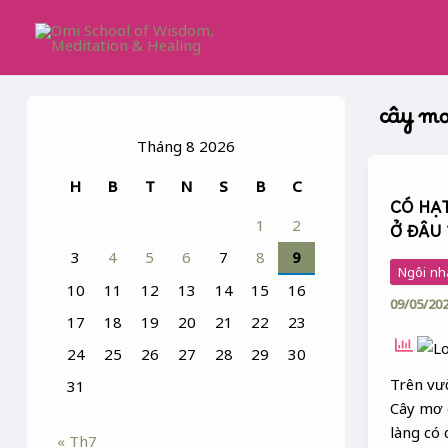
Skip
to
content
cây m
Tháng 8 2026
CÓ
H
B
T
N
S
B
C
HẠT
CÓ HẠ
GIỐNG
1
2
Ở ĐÂU 
MƠ
3
4
5
6
7
8
9
THÌ
Ngôi nh
TRỒNG
10
11
12
13
14
15
16
09/05/20
Ở
17
18
19
20
21
22
23
ĐÂU
24
25
26
27
28
29
30
?
GẦN
Trên vườ
31
BỜ
Cây mơ 
AO
làng có 
« Th7