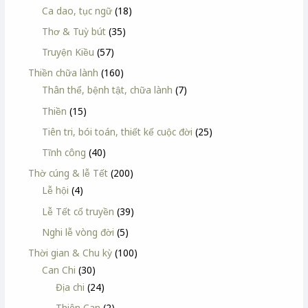
Ca dao, tục ngữ
(18)
Thơ & Tuỳ bút
(35)
Truyện Kiều
(57)
Thiền chữa lành
(160)
Thân thể, bệnh tật, chữa lành
(7)
Thiền
(15)
Tiên tri, bói toán, thiết kế cuộc đời
(25)
Tĩnh công
(40)
Thờ cúng & lễ Tết
(200)
Lễ hội
(4)
Lễ Tết cổ truyền
(39)
Nghi lễ vòng đời
(5)
Thời gian & Chu kỳ
(100)
Can Chi
(30)
Địa chi
(24)
Thiên Can
(2)