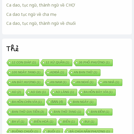
Ca dao, tục ngữ, thành ngữ về CHỢ
Ca dao tục ngữ về cha mẹ
Ca dao, tục ngữ, thành ngữ về chuối
Thẻ
12 CON GIÁP
(1)
12 XỨ QUÂN
(1)
36 PHỐ PHƯỜNG
(1)
100 NGÀY TANG
(1)
ADIĐÀ
(1)
AN BAN THỜ
(1)
AN BÁT HƯƠNG
(1)
AN NAM
(1)
AN NGHỈ
(1)
AN NHÀ
(1)
AO
(2)
AO DẠI
(1)
AO LÀNG
(1)
BA HỒN BẢY VÍA
(1)
BAN
(4)
BA HỒN CHÍN VÍA
(1)
BAN NGÀY
(1)
BAN THỜ GIA TIÊN
(3)
BAN THỜ TANG
(1)
BAN ĐÊM
(1)
BA VÌ
(1)
BIÊN HOÀ
(1)
BIỂN
(1)
BUI
(1)
BUỒNG CHUỐI
(1)
BUỔI
(1)
BÀ CHÚA NĂM PHƯƠNG
(1)