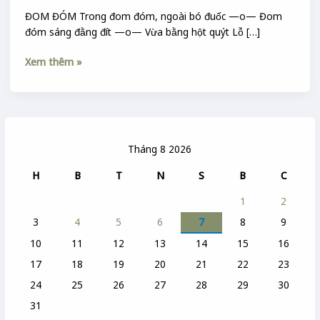
ĐOM ĐÓM Trong đom đóm, ngoài bó đuốc —o— Đom
đóm sáng đằng đít —o— Vừa bằng hột quýt Lỗ […]
Xem thêm »
Tháng 8 2026
H
B
T
N
S
B
C
1
2
3
4
5
6
7
8
9
10
11
12
13
14
15
16
17
18
19
20
21
22
23
24
25
26
27
28
29
30
31