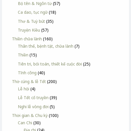
Bộ tên & Ngôn từ
(57)
Ca dao, tục ngữ
(18)
Thơ & Tuỳ bút
(35)
Truyện Kiều
(57)
Thiền chữa lành
(160)
Thân thể, bệnh tật, chữa lành
(7)
Thiền
(15)
Tiên tri, bói toán, thiết kế cuộc đời
(25)
Tĩnh công
(40)
Thờ cúng & lễ Tết
(200)
Lễ hội
(4)
Lễ Tết cổ truyền
(39)
Nghi lễ vòng đời
(5)
Thời gian & Chu kỳ
(100)
Can Chi
(30)
Địa chi
(24)