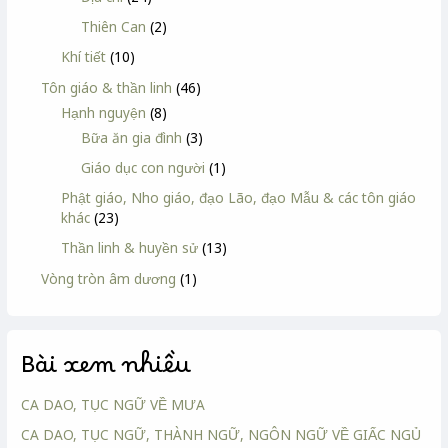
Thiên Can
(2)
Khí tiết
(10)
Tôn giáo & thần linh
(46)
Hạnh nguyện
(8)
Bữa ăn gia đình
(3)
Giáo dục con người
(1)
Phật giáo, Nho giáo, đạo Lão, đạo Mẫu & các tôn giáo
khác
(23)
Thần linh & huyền sử
(13)
Vòng tròn âm dương
(1)
Bài xem nhiều
CA DAO, TỤC NGỮ VỀ MƯA
CA DAO, TỤC NGỮ, THÀNH NGỮ, NGÔN NGỮ VỀ GIẤC NGỦ