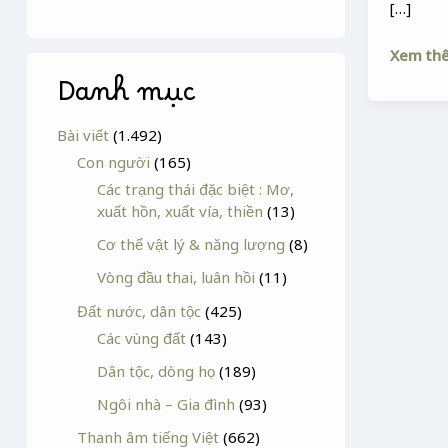
[…]
Xem th
Danh mục
Bài viết
(1.492)
Con người
(165)
Các trạng thái đặc biệt : Mơ,
xuất hồn, xuất vía, thiền
(13)
Cơ thể vật lý & năng lượng
(8)
Vòng đầu thai, luân hồi
(11)
Đất nước, dân tộc
(425)
Các vùng đất
(143)
Dân tộc, dòng họ
(189)
Ngôi nhà – Gia đình
(93)
Thanh âm tiếng Việt
(662)