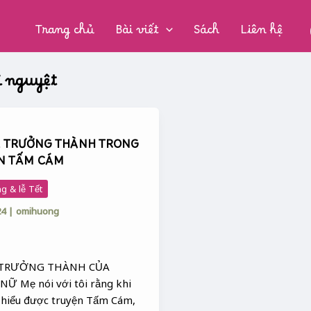
CHUYÊN
MỤC:
Trang chủ
Bài viết
Sách
Liên hệ
i nguyệt
Ễ TRƯỞNG THÀNH TRONG
G
N TẤM CÁM
g & lễ Tết
N
24
|
omihuong
 TRƯỞNG THÀNH CỦA
Ữ Mẹ nói với tôi rằng khi
 hiểu được truyện Tấm Cám,