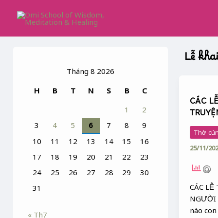
Skip
to
content
Lễ kha
Tháng 8 2026
CÁC
H
B
T
N
S
B
C
LỄ
CÁC L
TRƯỞN
1
2
TRUYỆ
THÀNH
3
4
5
6
7
8
9
TRONG
Thờ cún
TRUYỆ
10
11
12
13
14
15
16
25/11/20
TẤM
17
18
19
20
21
22
23
CÁM
24
25
26
27
28
29
30
CÁC LỄ
31
NGƯỜI N
nào con
« Th7