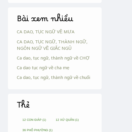
Bài xem nhiều
CA DAO, TỤC NGỮ VỀ MƯA
CA DAO, TỤC NGỮ, THÀNH NGỮ,
NGÔN NGỮ VỀ GIẤC NGỦ
Ca dao, tục ngữ, thành ngữ về CHỢ
Ca dao tục ngữ về cha mẹ
Ca dao, tục ngữ, thành ngữ về chuối
Thẻ
12 CON GIÁP
(1)
12 XỨ QUÂN
(1)
36 PHỐ PHƯỜNG
(1)