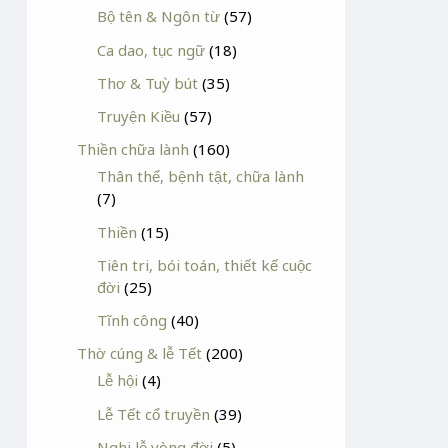
Bộ tên & Ngôn từ
(57)
Ca dao, tục ngữ
(18)
Thơ & Tuỳ bút
(35)
Truyện Kiều
(57)
Thiền chữa lành
(160)
Thân thể, bệnh tật, chữa lành
(7)
Thiền
(15)
Tiên tri, bói toán, thiết kế cuộc
đời
(25)
Tĩnh công
(40)
Thờ cúng & lễ Tết
(200)
Lễ hội
(4)
Lễ Tết cổ truyền
(39)
Nghi lễ vòng đời
(5)