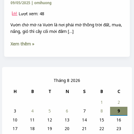
09/05/2025
|
omihuong
Lượt xem: 48
Vườn chớ mở ra Vườn là nơi phải mở thông trời đất, mưa,
nắng, gió thì cây cối mới đâm […]
Xem thêm »
Tháng 8 2026
H
B
T
N
S
B
C
1
2
3
4
5
6
7
8
9
10
11
12
13
14
15
16
17
18
19
20
21
22
23