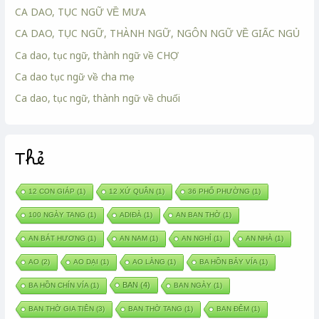
CA DAO, TỤC NGỮ VỀ MƯA
CA DAO, TỤC NGỮ, THÀNH NGỮ, NGÔN NGỮ VỀ GIẤC NGỦ
Ca dao, tục ngữ, thành ngữ về CHỢ
Ca dao tục ngữ về cha mẹ
Ca dao, tục ngữ, thành ngữ về chuối
Thẻ
12 CON GIÁP
(1)
12 XỨ QUÂN
(1)
36 PHỐ PHƯỜNG
(1)
100 NGÀY TANG
(1)
ADIĐÀ
(1)
AN BAN THỜ
(1)
AN BÁT HƯƠNG
(1)
AN NAM
(1)
AN NGHỈ
(1)
AN NHÀ
(1)
AO
(2)
AO DẠI
(1)
AO LÀNG
(1)
BA HỒN BẢY VÍA
(1)
BAN
(4)
BA HỒN CHÍN VÍA
(1)
BAN NGÀY
(1)
BAN THỜ GIA TIÊN
(3)
BAN THỜ TANG
(1)
BAN ĐÊM
(1)