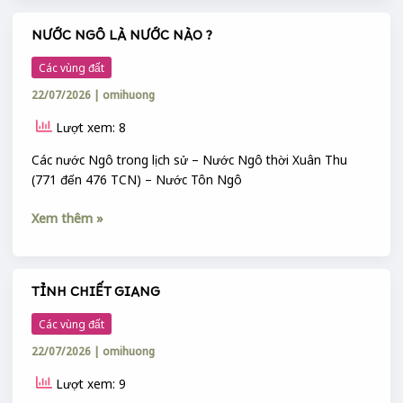
QUỐC
NƯỚC NGÔ LÀ NƯỚC NÀO ?
NƯỚC
NGÔ
Các vùng đất
LÀ
22/07/2026
|
omihuong
NƯỚC
NÀO
Lượt xem: 8
?
Các nước Ngô trong lịch sử – Nước Ngô thời Xuân Thu
(771 đến 476 TCN) – Nước Tôn Ngô
Xem thêm »
TỈNH CHIẾT GIANG
TỈNH
CHIẾT
Các vùng đất
GIANG
22/07/2026
|
omihuong
Lượt xem: 9