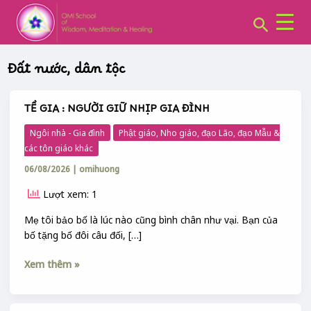
CHUYÊN
Skip
Post
MỤC:
Search
to
pagination
content
Đất nước, dân tộc
TỀ GIA : NGƯỜI GIỮ NHỊP GIA ĐÌNH
TỀ
GIA
Ngôi nhà - Gia đình
Phật giáo, Nho giáo, đạo Lão, đạo Mẫu &
:
các tôn giáo khác
NGƯỜI
06/08/2026
|
omihuong
GIỮ
NHỊP
Lượt xem: 1
GIA
ĐÌNH
Mẹ tôi bảo bố là lúc nào cũng bình chân như vại. Bạn của
bố tặng bố đôi câu đối, […]
Xem thêm »