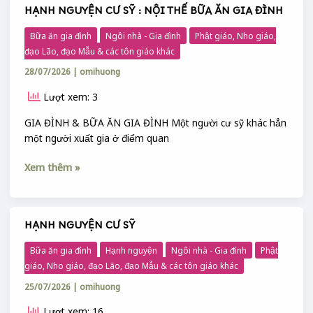
HẠNH NGUYỆN CƯ SỸ : NỘI THẾ BỮA ĂN GIA ĐÌNH
HẠNH
NGUYỆN
Bữa ăn gia đình
Ngôi nhà - Gia đình
Phật giáo, Nho giáo,
CƯ
đạo Lão, đạo Mẫu & các tôn giáo khác
SỸ
28/07/2026
|
omihuong
:
NỘI
Lượt xem: 3
THẾ
BỮA
GIA ĐÌNH & BỮA ĂN GIA ĐÌNH Một người cư sỹ khác hẳn
ĂN
một người xuất gia ở điểm quan
GIA
ĐÌNH
Xem thêm »
HẠNH NGUYỆN CƯ SỸ
HẠNH
NGUYỆN
Bữa ăn gia đình
Hạnh nguyện
Ngôi nhà - Gia đình
Phật
CƯ
giáo, Nho giáo, đạo Lão, đạo Mẫu & các tôn giáo khác
SỸ
25/07/2026
|
omihuong
Lượt xem: 16