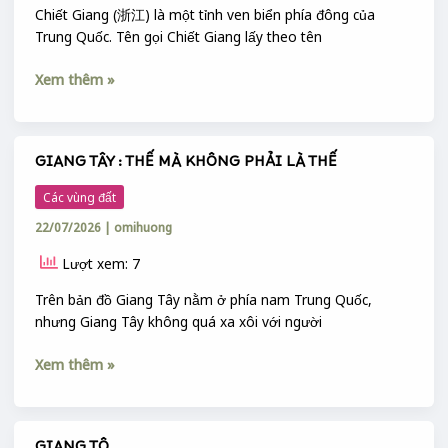
Chiết Giang (浙江) là một tỉnh ven biển phía đông của
Trung Quốc. Tên gọi Chiết Giang lấy theo tên
Xem thêm »
GIANG TÂY : THẾ MÀ KHÔNG PHẢI LÀ THẾ
GIANG
TÂY
Các vùng đất
:
22/07/2026
|
omihuong
THẾ
MÀ
Lượt xem: 7
KHÔNG
PHẢI
Trên bản đồ Giang Tây nằm ở phía nam Trung Quốc,
LÀ
nhưng Giang Tây không quá xa xôi với người
THẾ
Xem thêm »