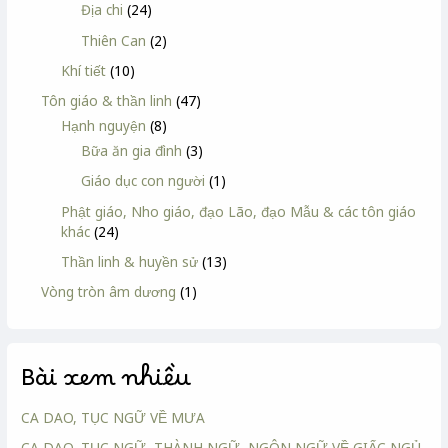
Địa chi
(24)
Thiên Can
(2)
Khí tiết
(10)
Tôn giáo & thần linh
(47)
Hạnh nguyện
(8)
Bữa ăn gia đình
(3)
Giáo dục con người
(1)
Phật giáo, Nho giáo, đạo Lão, đạo Mẫu & các tôn giáo
khác
(24)
Thần linh & huyền sử
(13)
Vòng tròn âm dương
(1)
Bài xem nhiều
CA DAO, TỤC NGỮ VỀ MƯA
CA DAO, TỤC NGỮ, THÀNH NGỮ, NGÔN NGỮ VỀ GIẤC NGỦ