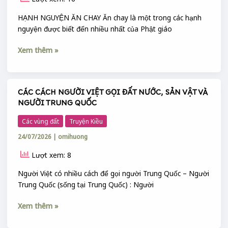
HẠNH NGUYỆN ĂN CHAY Ăn chay là một trong các hạnh
nguyện được biết đến nhiều nhất của Phật giáo
Xem thêm »
CÁC CÁCH NGƯỜI VIỆT GỌI ĐẤT NƯỚC, SẢN VẬT VÀ
CÁC
NGƯỜI TRUNG QUỐC
CÁCH
NGƯỜI
Các vùng đất
Truyện Kiều
VIỆT
24/07/2026
|
omihuong
GỌI
ĐẤT
Lượt xem: 8
NƯỚC,
SẢN
Người Việt có nhiều cách để gọi người Trung Quốc – Người
VẬT
Trung Quốc (sống tại Trung Quốc) : Người
VÀ
Xem thêm »
NGƯỜI
TRUNG