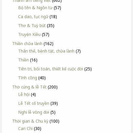
Thanh âm tiếng Việt
(662)
Bộ tên & Ngôn từ
(57)
Ca dao, tục ngữ
(18)
Thơ & Tuỳ bút
(35)
Truyện Kiều
(57)
Thiền chữa lành
(162)
Thân thể, bệnh tật, chữa lành
(7)
Thiền
(16)
Tiên tri, bói toán, thiết kế cuộc đời
(25)
Tĩnh công
(40)
Thờ cúng & lễ Tết
(200)
Lễ hội
(4)
Lễ Tết cổ truyền
(39)
Nghi lễ vòng đời
(5)
Thời gian & Chu kỳ
(100)
Can Chi
(30)