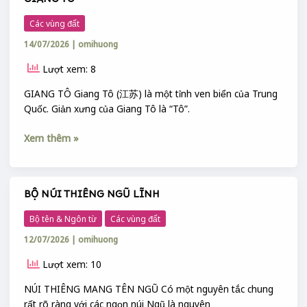
GIANG TÔ
GIANG
TÔ
Các vùng đất
14/07/2026
|
omihuong
Lượt xem: 8
GIANG TÔ Giang Tô (江苏) là một tỉnh ven biển của Trung
Quốc. Giản xưng của Giang Tô là “Tô”.
Xem thêm »
BỘ NÚI THIÊNG NGŨ LĨNH
BỘ
NÚI
Bộ tên & Ngôn từ
Các vùng đất
THIÊNG
12/07/2026
|
omihuong
NGŨ
LĨNH
Lượt xem: 10
NÚI THIÊNG MANG TÊN NGŨ Có một nguyên tắc chung
rất rõ ràng với các ngọn núi Ngũ là nguyên