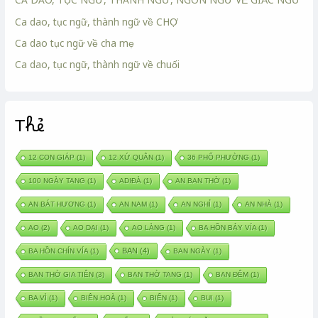
Ca dao, tục ngữ, thành ngữ về CHỢ
Ca dao tục ngữ về cha mẹ
Ca dao, tục ngữ, thành ngữ về chuối
Thẻ
12 CON GIÁP
(1)
12 XỨ QUÂN
(1)
36 PHỐ PHƯỜNG
(1)
100 NGÀY TANG
(1)
ADIĐÀ
(1)
AN BAN THỜ
(1)
AN BÁT HƯƠNG
(1)
AN NAM
(1)
AN NGHỈ
(1)
AN NHÀ
(1)
AO
(2)
AO DẠI
(1)
AO LÀNG
(1)
BA HỒN BẢY VÍA
(1)
BAN
(4)
BA HỒN CHÍN VÍA
(1)
BAN NGÀY
(1)
BAN THỜ GIA TIÊN
(3)
BAN THỜ TANG
(1)
BAN ĐÊM
(1)
BA VÌ
(1)
BIÊN HOÀ
(1)
BIỂN
(1)
BUI
(1)