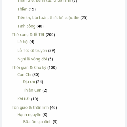
Thân thể, bệnh tật, chữa lành
(7)
Thiền
(15)
Tiên tri, bói toán, thiết kế cuộc đời
(25)
Tĩnh công
(40)
Thờ cúng & lễ Tết
(200)
Lễ hội
(4)
Lễ Tết cổ truyền
(39)
Nghi lễ vòng đời
(5)
Thời gian & Chu kỳ
(100)
Can Chi
(30)
Địa chi
(24)
Thiên Can
(2)
Khí tiết
(10)
Tôn giáo & thần linh
(46)
Hạnh nguyện
(8)
Bữa ăn gia đình
(3)