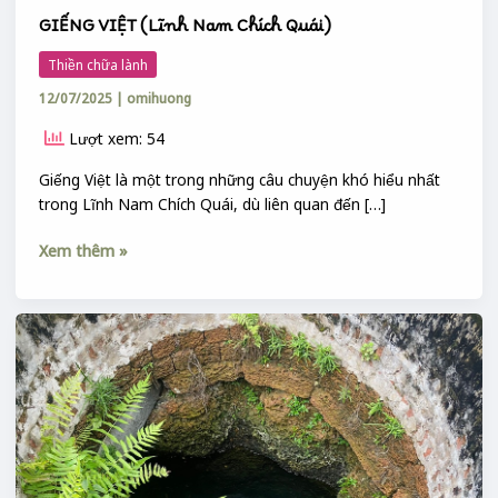
GIẾNG VIỆT (Lĩnh Nam Chích Quái)
Thiền chữa lành
12/07/2025
|
omihuong
Lượt xem: 54
Giếng Việt là một trong những câu chuyện khó hiểu nhất
trong Lĩnh Nam Chích Quái, dù liên quan đến […]
Xem thêm »
GIẾNG
VIỆT
(truyện
của
Lĩnh
Nam
Trích
Quái)