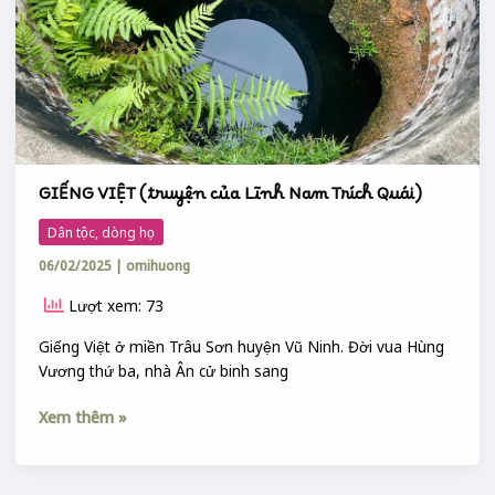
GIẾNG VIỆT (truyện của Lĩnh Nam Trích Quái)
Dân tộc, dòng họ
06/02/2025
|
omihuong
Lượt xem: 73
Giếng Việt ở miền Trâu Sơn huyện Vũ Ninh. Đời vua Hùng
Vương thứ ba, nhà Ân cử binh sang
Xem thêm »