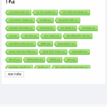
Thẻ
12 CON GIÁP
(1)
12 XỨ QUÂN
(1)
36 PHỐ PHƯỜNG
(1)
100 NGÀY TANG
(1)
ADIĐÀ
(1)
AN BAN THỜ
(1)
AN BÁT HƯƠNG
(1)
AN NAM
(1)
AN NGHỈ
(1)
AN NHÀ
(1)
AO
(2)
AO DẠI
(1)
AO LÀNG
(1)
BA HỒN BẢY VÍA
(1)
BAN
(4)
BA HỒN CHÍN VÍA
(1)
BAN NGÀY
(1)
BAN THỜ GIA TIÊN
(3)
BAN THỜ TANG
(1)
BAN ĐÊM
(1)
BA VÌ
(1)
BIÊN HOÀ
(1)
BIỂN
(1)
BUI
(1)
BUỒNG CHUỐI
(1)
BUỔI
(1)
BÀ CHÚA NĂM PHƯƠNG
(1)
XEM THÊM
BÀ CHÚA XỨ
(5)
BÀ CHÚA THÀNH ĐÔNG
(1)
BÀ DẦU
(2)
BÀ HÀNG NƯỚC TRONG TRUYỆN TẤM CÁM
(1)
BÀI THUỐC DÂN GIAN
(1)
BÀ MỤ
(2)
BÀN CỔ
(2)
BÀO THAI
(4)
BÀN TAY CHỮA LÀNH
(2)
BÀ TỔ CÔ
(1)
BÁCH VIỆT
(1)
BÁNH BÒ
(1)
BÁNH CHÌ
(1)