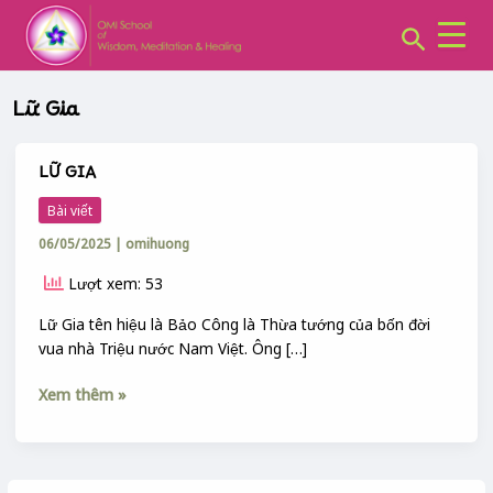
CHUYÊN
Skip
MỤC:
Search
to
content
Lữ Gia
LỮ GIA
LỮ
GIA
Bài viết
06/05/2025
|
omihuong
Lượt xem: 53
Lữ Gia tên hiệu là Bảo Công là Thừa tướng của bốn đời
vua nhà Triệu nước Nam Việt. Ông […]
Xem thêm »