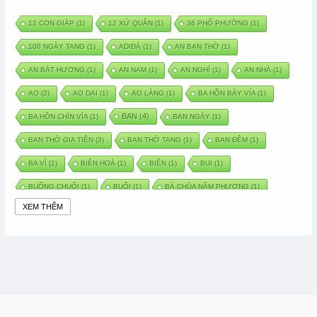
12 CON GIÁP
(1)
12 XỨ QUÂN
(1)
36 PHỐ PHƯỜNG
(1)
100 NGÀY TANG
(1)
ADIĐÀ
(1)
AN BAN THỜ
(1)
AN BÁT HƯƠNG
(1)
AN NAM
(1)
AN NGHỈ
(1)
AN NHÀ
(1)
AO
(2)
AO DẠI
(1)
AO LÀNG
(1)
BA HỒN BẢY VÍA
(1)
BAN
(4)
BA HỒN CHÍN VÍA
(1)
BAN NGÀY
(1)
BAN THỜ GIA TIÊN
(3)
BAN THỜ TANG
(1)
BAN ĐÊM
(1)
BA VÌ
(1)
BIÊN HOÀ
(1)
BIỂN
(1)
BUI
(1)
BUỒNG CHUỐI
(1)
BUỔI
(1)
BÀ CHÚA NĂM PHƯƠNG
(1)
XEM THÊM
BÀ CHÚA XỨ
(5)
BÀ CHÚA THÀNH ĐÔNG
(1)
BÀ DẦU
(2)
BÀ HÀNG NƯỚC TRONG TRUYỆN TẤM CÁM
(1)
BÀI THUỐC DÂN GIAN
(1)
BÀ MỤ
(2)
BÀN CỔ
(2)
BÀO THAI
(4)
BÀN TAY CHỮA LÀNH
(2)
BÀ TỔ CÔ
(1)
BÁCH VIỆT
(1)
BÁNH BÒ
(1)
BÁNH CHÌ
(1)