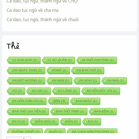
Ca dao, tục ngữ, thành ngữ về CHỢ
Ca dao tục ngữ về cha mẹ
Ca dao, tục ngữ, thành ngữ về chuối
Thẻ
12 CON GIÁP
(1)
12 XỨ QUÂN
(1)
36 PHỐ PHƯỜNG
(1)
100 NGÀY TANG
(1)
ADIĐÀ
(1)
AN BAN THỜ
(1)
AN BÁT HƯƠNG
(1)
AN NAM
(1)
AN NGHỈ
(1)
AN NHÀ
(1)
AO
(2)
AO DẠI
(1)
AO LÀNG
(1)
BA HỒN BẢY VÍA
(1)
BAN
(4)
BA HỒN CHÍN VÍA
(1)
BAN NGÀY
(1)
BAN THỜ GIA TIÊN
(3)
BAN THỜ TANG
(1)
BAN ĐÊM
(1)
BA VÌ
(1)
BIÊN HOÀ
(1)
BIỂN
(1)
BUI
(1)
BUỒNG CHUỐI
(1)
BUỔI
(1)
BÀ CHÚA NĂM PHƯƠNG
(1)