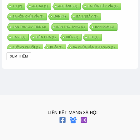
AO
(2)
AO DẠI
(1)
AO LÀNG
(1)
BA HỒN BẢY VÍA
(1)
BAN
(4)
BA HỒN CHÍN VÍA
(1)
BAN NGÀY
(1)
BAN THỜ GIA TIÊN
(3)
BAN THỜ TANG
(1)
BAN ĐÊM
(1)
BA VÌ
(1)
BIÊN HOÀ
(1)
BIỂN
(1)
BUI
(1)
BUỒNG CHUỐI
(1)
BUỔI
(1)
BÀ CHÚA NĂM PHƯƠNG
(1)
XEM THÊM
BÀ CHÚA XỨ
(5)
BÀ CHÚA THÀNH ĐÔNG
(1)
BÀ DẦU
(2)
BÀ HÀNG NƯỚC TRONG TRUYỆN TẤM CÁM
(1)
BÀI THUỐC DÂN GIAN
(1)
BÀ MỤ
(2)
BÀN CỔ
(2)
BÀO THAI
(4)
BÀN TAY CHỮA LÀNH
(2)
BÀ TỔ CÔ
(1)
BÁCH VIỆT
(1)
BÁNH BÒ
(1)
BÁNH CHÌ
(1)
BÁNH CHƯNG
(6)
BÁNH DẦY
(5)
BÁNH CHƯNG BÁNH DẦY
(1)
LIÊN KẾT MẠNG XÃ HỘI
BÁNH TRÔI BÁNH CHAY
(7)
BÁNH GIẦY
(2)
BÁNH TRÁNG
(1)
BÁNH TRƯNG
(1)
BÁNH TÀY
(1)
BÁNH TẾT
(3)