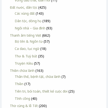
Vòng đầu thai, luân hồi
(11)
Đất nước, dân tộc
(425)
Các vùng đất
(143)
Dân tộc, dòng họ
(189)
Ngôi nhà – Gia đình
(93)
Thanh âm tiếng Việt
(662)
Bộ tên & Ngôn từ
(57)
Ca dao, tục ngữ
(18)
Thơ & Tuỳ bút
(35)
Truyện Kiều
(57)
Thiền chữa lành
(163)
Thân thể, bệnh tật, chữa lành
(7)
Thiền
(17)
Tiên tri, bói toán, thiết kế cuộc đời
(25)
Tĩnh công
(40)
Thờ cúng & lễ Tết
(200)