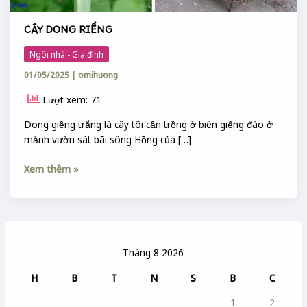
CÂY DONG RIỀNG
Ngôi nhà - Gia đình
01/05/2025
|
omihuong
Lượt xem: 71
Dong giềng trắng là cây tôi cần trồng ở biên giếng đào ở
mảnh vườn sát bãi sông Hồng của […]
Xem thêm »
Tháng 8 2026
H
B
T
N
S
B
C
1
2