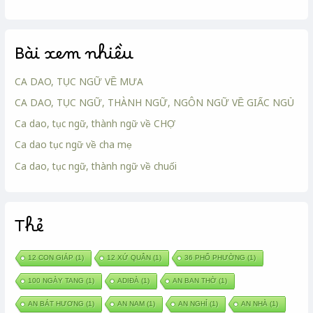
Bài xem nhiều
CA DAO, TỤC NGỮ VỀ MƯA
CA DAO, TỤC NGỮ, THÀNH NGỮ, NGÔN NGỮ VỀ GIẤC NGỦ
Ca dao, tục ngữ, thành ngữ về CHỢ
Ca dao tục ngữ về cha mẹ
Ca dao, tục ngữ, thành ngữ về chuối
Thẻ
12 CON GIÁP
(1)
12 XỨ QUÂN
(1)
36 PHỐ PHƯỜNG
(1)
100 NGÀY TANG
(1)
ADIĐÀ
(1)
AN BAN THỜ
(1)
AN BÁT HƯƠNG
(1)
AN NAM
(1)
AN NGHỈ
(1)
AN NHÀ
(1)