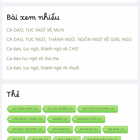
Bài xem nhiều
CA DAO, TỤC NGỮ VỀ MƯA
CA DAO, TỤC NGỮ, THÀNH NGỮ, NGÔN NGỮ VỀ GIẤC NGỦ
Ca dao, tục ngữ, thành ngữ về CHỢ
Ca dao tục ngữ về cha mẹ
Ca dao, tục ngữ, thành ngữ về chuối
Thẻ
12 CON GIÁP
(1)
12 XỨ QUÂN
(1)
36 PHỐ PHƯỜNG
(1)
100 NGÀY TANG
(1)
ADIĐÀ
(1)
AN BAN THỜ
(1)
AN BÁT HƯƠNG
(1)
AN NAM
(1)
AN NGHỈ
(1)
AN NHÀ
(1)
AO
(2)
AO DẠI
(1)
AO LÀNG
(1)
BA HỒN BẢY VÍA
(1)