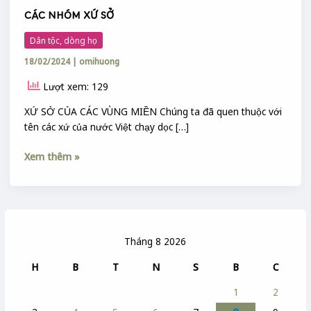
CÁC NHÓM XỨ SỞ
Dân tộc, dòng họ
18/02/2024
|
omihuong
Lượt xem: 129
XỨ SỞ CỦA CÁC VÙNG MIỀN Chúng ta đã quen thuộc với
tên các xứ của nước Việt chạy dọc […]
Xem thêm »
Tháng 8 2026
H
B
T
N
S
B
C
1
2