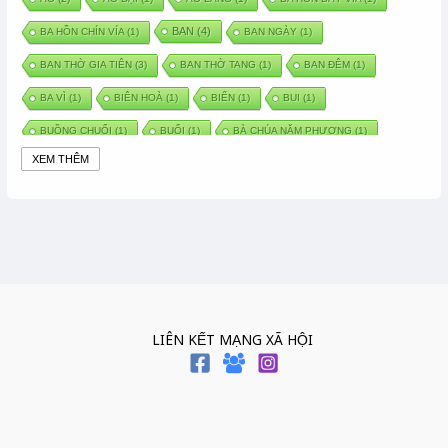
BAN
(4)
BA HỒN CHÍN VÍA
(1)
BAN NGÀY
(1)
BAN THỜ GIA TIÊN
(3)
BAN THỜ TANG
(1)
BAN ĐÊM
(1)
BA VÌ
(1)
BIÊN HOÀ
(1)
BIỂN
(1)
BUI
(1)
BUỒNG CHUỐI
(1)
BUỔI
(1)
BÀ CHÚA NĂM PHƯƠNG
(1)
XEM THÊM
BÀ CHÚA XỨ
(5)
BÀ CHÚA THÀNH ĐÔNG
(1)
BÀ DẦU
(2)
BÀ HÀNG NƯỚC TRONG TRUYỆN TẤM CÁM
(1)
BÀI THUỐC DÂN GIAN
(1)
BÀ MỤ
(2)
BÀN CỔ
(2)
BÀO THAI
(4)
BÀN TAY CHỮA LÀNH
(2)
BÀ TỔ CÔ
(1)
BÁCH VIỆT
(1)
BÁNH BÒ
(1)
BÁNH CHÌ
(1)
BÁNH CHƯNG
(6)
BÁNH DẦY
(5)
BÁNH CHƯNG BÁNH DẦY
(1)
LIÊN KẾT MẠNG XÃ HỘI
BÁNH TRÔI BÁNH CHAY
(7)
BÁNH GIẦY
(2)
BÁNH TRÁNG
(1)
BÁNH TRƯNG
(1)
BÁNH TÀY
(1)
BÁNH TẾT
(3)
BÁNH XÈO
(1)
BÁNH ĐÚC
(1)
BÁO HIẾU CHA MẸ
(1)