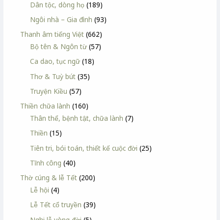
Dân tộc, dòng họ
(189)
Ngôi nhà – Gia đình
(93)
Thanh âm tiếng Việt
(662)
Bộ tên & Ngôn từ
(57)
Ca dao, tục ngữ
(18)
Thơ & Tuỳ bút
(35)
Truyện Kiều
(57)
Thiền chữa lành
(160)
Thân thể, bệnh tật, chữa lành
(7)
Thiền
(15)
Tiên tri, bói toán, thiết kế cuộc đời
(25)
Tĩnh công
(40)
Thờ cúng & lễ Tết
(200)
Lễ hội
(4)
Lễ Tết cổ truyền
(39)
Nghi lễ vòng đời
(5)