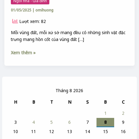
Ngôi nhà - Gia đình
01/05/2025
|
omihuong
Lượt xem: 82
Mỗi vùng đất, mỗi xứ sở mang đều có những sinh vật đặc
trưng mang hồn cốt của vùng đất […]
Xem thêm »
Tháng 8 2026
H
B
T
N
S
B
C
1
2
3
4
5
6
7
8
9
10
11
12
13
14
15
16