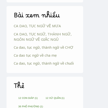
Bài xem nhiều
CA DAO, TỤC NGỮ VỀ MƯA
CA DAO, TỤC NGỮ, THÀNH NGỮ,
NGÔN NGỮ VỀ GIẤC NGỦ
Ca dao, tục ngữ, thành ngữ về CHỢ
Ca dao tục ngữ về cha mẹ
Ca dao, tục ngữ, thành ngữ về chuối
Thẻ
12 CON GIÁP
(1)
12 XỨ QUÂN
(1)
36 PHỐ PHƯỜNG
(1)