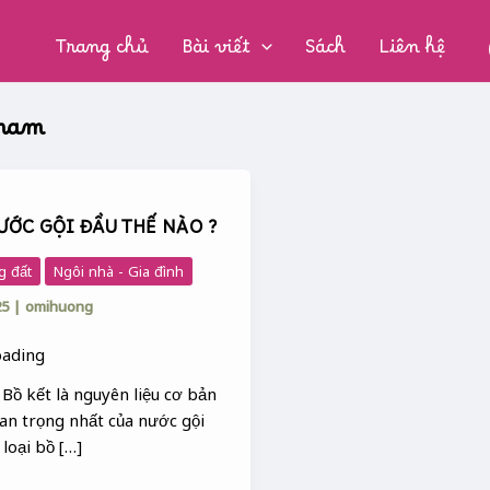
CHUYÊN
MỤC:
Trang chủ
Bài viết
Sách
Liên hệ
 nam
ƯỚC GỘI ĐẦU THẾ NÀO ?
g đất
Ngôi nhà - Gia đình
25
|
omihuong
Bồ kết là nguyên liệu cơ bản
an trọng nhất của nước gội
 loại bồ […]