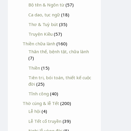
Bộ tên & Ngôn từ
(57)
Ca dao, tục ngữ
(18)
Thơ & Tuỳ bút
(35)
Truyện Kiều
(57)
Thiền chữa lành
(160)
Thân thể, bệnh tật, chữa lành
(7)
Thiền
(15)
Tiên tri, bói toán, thiết kế cuộc
đời
(25)
Tĩnh công
(40)
Thờ cúng & lễ Tết
(200)
Lễ hội
(4)
Lễ Tết cổ truyền
(39)
Nghi lễ vòng đời
(5)