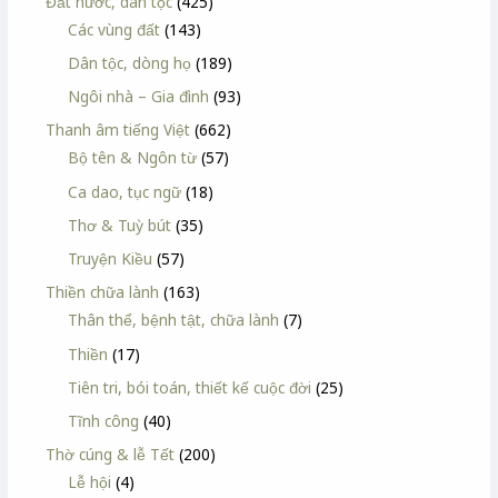
Đất nước, dân tộc
(425)
Các vùng đất
(143)
Dân tộc, dòng họ
(189)
Ngôi nhà – Gia đình
(93)
Thanh âm tiếng Việt
(662)
Bộ tên & Ngôn từ
(57)
Ca dao, tục ngữ
(18)
Thơ & Tuỳ bút
(35)
Truyện Kiều
(57)
Thiền chữa lành
(163)
Thân thể, bệnh tật, chữa lành
(7)
Thiền
(17)
Tiên tri, bói toán, thiết kế cuộc đời
(25)
Tĩnh công
(40)
Thờ cúng & lễ Tết
(200)
Lễ hội
(4)