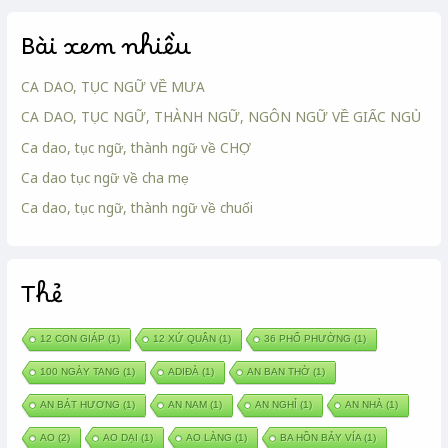
Bài xem nhiều
CA DAO, TỤC NGỮ VỀ MƯA
CA DAO, TỤC NGỮ, THÀNH NGỮ, NGÔN NGỮ VỀ GIẤC NGỦ
Ca dao, tục ngữ, thành ngữ về CHỢ
Ca dao tục ngữ về cha mẹ
Ca dao, tục ngữ, thành ngữ về chuối
Thẻ
12 CON GIÁP
(1)
12 XỨ QUÂN
(1)
36 PHỐ PHƯỜNG
(1)
100 NGÀY TANG
(1)
ADIĐÀ
(1)
AN BAN THỜ
(1)
AN BÁT HƯƠNG
(1)
AN NAM
(1)
AN NGHỈ
(1)
AN NHÀ
(1)
AO
(2)
AO DẠI
(1)
AO LÀNG
(1)
BA HỒN BẢY VÍA
(1)