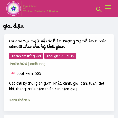
CHUYÊN
Skip
MỤC:
Search
to
content
giai điệu
Ca dao tục ngữ về các hiện tượng tự nhiên & xúc
Ca
cảm đi theo chu kỳ thời gian
dao
tục
Thanh âm tiếng Việt
Thời gian & Chu kỳ
ngữ
19/03/2024
|
omihuong
về
các
Lượt xem: 505
hiện
tượng
Các chu kỳ thời gian gồm khắc, canh, giờ, ban, tuần, tiết
tự
khí, tháng, mùa năm thiên can năm địa […]
nhiên
Xem thêm »
&
xúc
cảm
đi