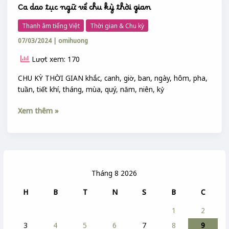
Ca dao tục ngữ về chu kỳ thời gian
Ca
theo
dao
chu
Thanh âm tiếng Việt
Thời gian & Chu kỳ
tục
kỳ
07/03/2024
|
omihuong
ngữ
thời
về
gian
Lượt xem: 170
chu
kỳ
CHU KỲ THỜI GIAN khắc, canh, giờ, ban, ngày, hôm, pha,
thời
tuần, tiết khí, tháng, mùa, quý, năm, niên, kỷ
gian
Xem thêm »
Tháng 8 2026
H
B
T
N
S
B
C
1
2
3
4
5
6
7
8
9