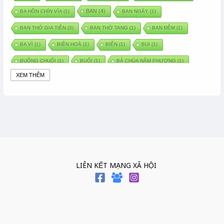
BAN
(4)
BA HỒN CHÍN VÍA
(1)
BAN NGÀY
(1)
BAN THỜ GIA TIÊN
(3)
BAN THỜ TANG
(1)
BAN ĐÊM
(1)
BA VÌ
(1)
BIÊN HOÀ
(1)
BIỂN
(1)
BUI
(1)
BUỒNG CHUỐI
(1)
BUỔI
(1)
BÀ CHÚA NĂM PHƯƠNG
(1)
XEM THÊM
BÀ CHÚA XỨ
(5)
BÀ CHÚA THÀNH ĐÔNG
(1)
BÀ DẦU
(2)
BÀ HÀNG NƯỚC TRONG TRUYỆN TẤM CÁM
(1)
BÀI THUỐC DÂN GIAN
(1)
BÀ MỤ
(2)
BÀN CỔ
(2)
BÀO THAI
(4)
BÀN TAY CHỮA LÀNH
(2)
BÀ TỔ CÔ
(1)
BÁCH VIỆT
(1)
BÁNH BÒ
(1)
BÁNH CHÌ
(1)
BÁNH CHƯNG
(6)
BÁNH DẦY
(5)
BÁNH CHƯNG BÁNH DẦY
(1)
LIÊN KẾT MẠNG XÃ HỘI
BÁNH TRÔI BÁNH CHAY
(7)
BÁNH GIẦY
(2)
BÁNH TRÁNG
(1)
BÁNH TRƯNG
(1)
BÁNH TÀY
(1)
BÁNH TẾT
(3)
BÁNH XÈO
(1)
BÁNH ĐÚC
(1)
BÁO HIẾU CHA MẸ
(1)