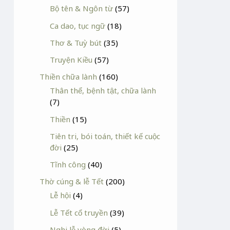
Bộ tên & Ngôn từ
(57)
Ca dao, tục ngữ
(18)
Thơ & Tuỳ bút
(35)
Truyện Kiều
(57)
Thiền chữa lành
(160)
Thân thể, bệnh tật, chữa lành
(7)
Thiền
(15)
Tiên tri, bói toán, thiết kế cuộc
đời
(25)
Tĩnh công
(40)
Thờ cúng & lễ Tết
(200)
Lễ hội
(4)
Lễ Tết cổ truyền
(39)
Nghi lễ vòng đời
(5)