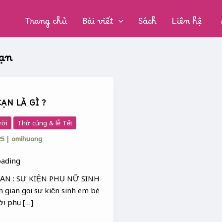
CHUYÊN
MỤC:
Trang chủ
Bài viết
Sách
Liên hệ
cạn
ẠN LÀ GÌ ?
ười
Thờ cúng & lễ Tết
25
|
omihuong
ẠN : SỰ KIỆN PHỤ NỮ SINH
 gian gọi sự kiện sinh em bé
ời phụ […]