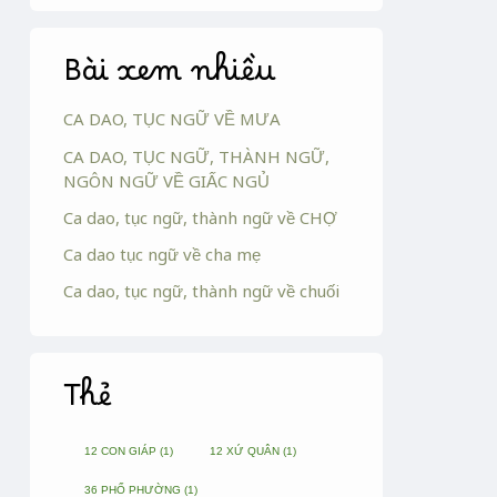
Bài xem nhiều
CA DAO, TỤC NGỮ VỀ MƯA
CA DAO, TỤC NGỮ, THÀNH NGỮ,
NGÔN NGỮ VỀ GIẤC NGỦ
Ca dao, tục ngữ, thành ngữ về CHỢ
Ca dao tục ngữ về cha mẹ
Ca dao, tục ngữ, thành ngữ về chuối
Thẻ
12 CON GIÁP
(1)
12 XỨ QUÂN
(1)
36 PHỐ PHƯỜNG
(1)