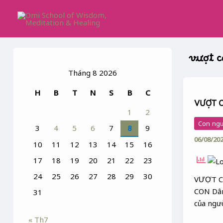
Skip
to
content
vượt 
Tháng 8 2026
VƯỢT
H
B
T
N
S
B
C
CẠN
VƯỢT C
LÀ
1
2
GÌ
Con ng
3
4
5
6
7
8
9
?
06/08/20
10
11
12
13
14
15
16
17
18
19
20
21
22
23
24
25
26
27
28
29
30
VƯỢT C
CON Dân
31
của ngư
« Th7