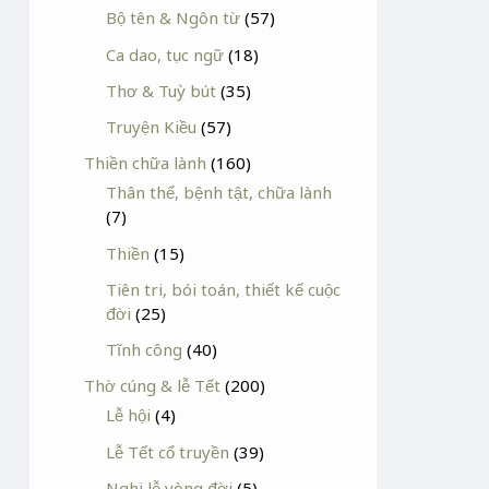
Bộ tên & Ngôn từ
(57)
Ca dao, tục ngữ
(18)
Thơ & Tuỳ bút
(35)
Truyện Kiều
(57)
Thiền chữa lành
(160)
Thân thể, bệnh tật, chữa lành
(7)
Thiền
(15)
Tiên tri, bói toán, thiết kế cuộc
đời
(25)
Tĩnh công
(40)
Thờ cúng & lễ Tết
(200)
Lễ hội
(4)
Lễ Tết cổ truyền
(39)
Nghi lễ vòng đời
(5)