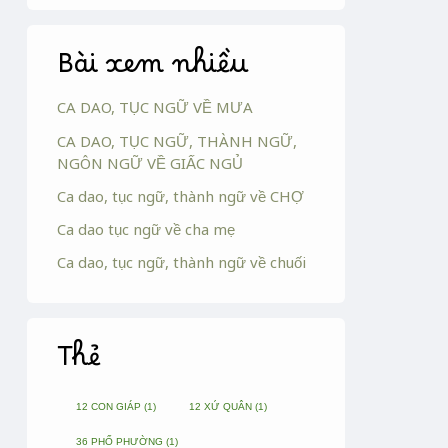
Bài xem nhiều
CA DAO, TỤC NGỮ VỀ MƯA
CA DAO, TỤC NGỮ, THÀNH NGỮ,
NGÔN NGỮ VỀ GIẤC NGỦ
Ca dao, tục ngữ, thành ngữ về CHỢ
Ca dao tục ngữ về cha mẹ
Ca dao, tục ngữ, thành ngữ về chuối
Thẻ
12 CON GIÁP
(1)
12 XỨ QUÂN
(1)
36 PHỐ PHƯỜNG
(1)