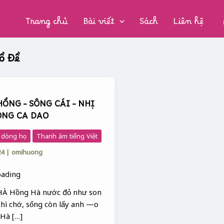
CHUYÊN
MỤC:
Trang chủ
Bài viết
Sách
Liên hệ
ồ Đề
ỒNG – SÔNG CÁI – NHỊ
ONG CA DAO
, dòng họ
Thanh âm tiếng Việt
24
|
omihuong
À Hồng Hà nước đỏ như son
thì chớ, sống còn lấy anh —o
 Hà […]