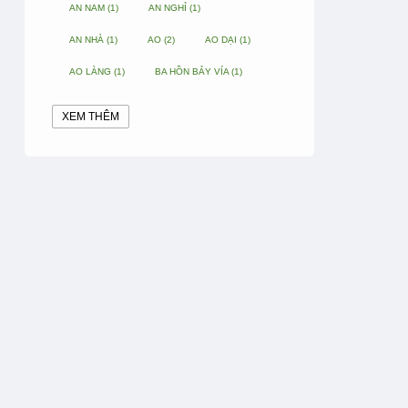
AN NAM
(1)
AN NGHỈ
(1)
AN NHÀ
(1)
AO
(2)
AO DẠI
(1)
AO LÀNG
(1)
BA HỒN BẢY VÍA
(1)
BAN
(4)
BA HỒN CHÍN VÍA
(1)
XEM THÊM
BAN NGÀY
(1)
BAN THỜ GIA TIÊN
(3)
BAN THỜ TANG
(1)
BAN ĐÊM
(1)
BA VÌ
(1)
BIÊN HOÀ
(1)
BIỂN
(1)
BUI
(1)
BUỒNG CHUỐI
(1)
BUỔI
(1)
BÀ CHÚA NĂM PHƯƠNG
(1)
BÀ CHÚA THÀNH ĐÔNG
(1)
BÀ CHÚA XỨ
(5)
BÀ DẦU
(2)
BÀ HÀNG NƯỚC TRONG TRUYỆN TẤM CÁM
(1)
BÀI THUỐC DÂN GIAN
(1)
BÀ MỤ
(2)