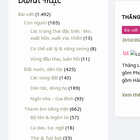
Danh mục
THĂNG
LONG
Bài viết
(1.492)
THĂNG 
TỨ
Con người
(165)
XỨ
Bài viết
Các trạng thái đặc biệt : Mơ,
:
xuất hồn, xuất vía, thiền
(13)
23/02/20
ĐỊA
Cơ thể vật lý & năng lượng
(8)
LÝ
Vòng đầu thai, luân hồi
(11)
Thăng L
Đất nước, dân tộc
(425)
gồm Phú
Các vùng đất
(143)
gồm Hải
Dân tộc, dòng họ
(189)
Xem th
Ngôi nhà – Gia đình
(93)
Thanh âm tiếng Việt
(662)
Bộ tên & Ngôn từ
(57)
Ca dao, tục ngữ
(18)
Thơ & Tuỳ bút
(35)