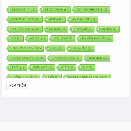
12 CON GIÁP
(1)
12 XỨ QUÂN
(1)
36 PHỐ PHƯỜNG
(1)
100 NGÀY TANG
(1)
ADIĐÀ
(1)
AN BAN THỜ
(1)
AN BÁT HƯƠNG
(1)
AN NAM
(1)
AN NGHỈ
(1)
AN NHÀ
(1)
AO
(2)
AO DẠI
(1)
AO LÀNG
(1)
BA HỒN BẢY VÍA
(1)
BAN
(4)
BA HỒN CHÍN VÍA
(1)
BAN NGÀY
(1)
BAN THỜ GIA TIÊN
(3)
BAN THỜ TANG
(1)
BAN ĐÊM
(1)
BA VÌ
(1)
BIÊN HOÀ
(1)
BIỂN
(1)
BUI
(1)
BUỒNG CHUỐI
(1)
BUỔI
(1)
BÀ CHÚA NĂM PHƯƠNG
(1)
XEM THÊM
BÀ CHÚA XỨ
(5)
BÀ CHÚA THÀNH ĐÔNG
(1)
BÀ DẦU
(2)
BÀ HÀNG NƯỚC TRONG TRUYỆN TẤM CÁM
(1)
BÀI THUỐC DÂN GIAN
(1)
BÀ MỤ
(2)
BÀN CỔ
(2)
BÀO THAI
(4)
BÀN TAY CHỮA LÀNH
(2)
BÀ TỔ CÔ
(1)
BÁCH VIỆT
(1)
BÁNH BÒ
(1)
BÁNH CHÌ
(1)