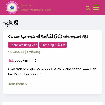
CHUYÊN
Skip
MỤC:
Search
to
content
nghi lễ
Ca dao tục ngữ về tính lề (lối) của người Việt
Ca
dao
Thanh âm tiếng Việt
Thờ cúng & lễ Tết
tục
11/03/2024
|
omihuong
ngữ
về
Lượt xem: 115
tính
lề
Giấy rách phải giữ lấy lề === Đất có lề quê có thói === Tiên
(lối)
học lễ hậu học văn […]
của
người
Xem thêm »
Việt