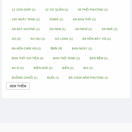
12 CON GIÁP
(1)
12 XỨ QUÂN
(1)
36 PHỐ PHƯỜNG
(1)
100 NGÀY TANG
(1)
ADIĐÀ
(1)
AN BAN THỜ
(1)
AN BÁT HƯƠNG
(1)
AN NAM
(1)
AN NGHỈ
(1)
AN NHÀ
(1)
AO
(2)
AO DẠI
(1)
AO LÀNG
(1)
BA HỒN BẢY VÍA
(1)
BAN
(4)
BA HỒN CHÍN VÍA
(1)
BAN NGÀY
(1)
BAN THỜ GIA TIÊN
(3)
BAN THỜ TANG
(1)
BAN ĐÊM
(1)
BA VÌ
(1)
BIÊN HOÀ
(1)
BIỂN
(1)
BUI
(1)
BUỒNG CHUỐI
(1)
BUỔI
(1)
BÀ CHÚA NĂM PHƯƠNG
(1)
XEM THÊM
BÀ CHÚA XỨ
(5)
BÀ CHÚA THÀNH ĐÔNG
(1)
BÀ DẦU
(2)
BÀ HÀNG NƯỚC TRONG TRUYỆN TẤM CÁM
(1)
BÀI THUỐC DÂN GIAN
(1)
BÀ MỤ
(2)
BÀN CỔ
(2)
BÀO THAI
(4)
BÀN TAY CHỮA LÀNH
(2)
BÀ TỔ CÔ
(1)
BÁCH VIỆT
(1)
BÁNH BÒ
(1)
BÁNH CHÌ
(1)