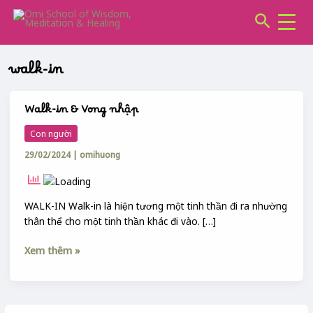
CHUYÊN
Skip
Search
MỤC:
to
content
walk-in
Walk-in & Vong nhập
Walk-
in
Con người
&
29/02/2024
|
omihuong
Vong
nhập
WALK-IN Walk-in là hiện tương một tinh thần đi ra nhường
thân thể cho một tinh thần khác đi vào. […]
Xem thêm »