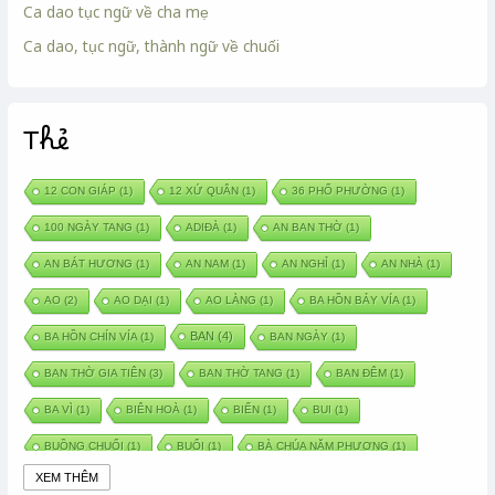
Ca dao tục ngữ về cha mẹ
Ca dao, tục ngữ, thành ngữ về chuối
Thẻ
12 CON GIÁP
(1)
12 XỨ QUÂN
(1)
36 PHỐ PHƯỜNG
(1)
100 NGÀY TANG
(1)
ADIĐÀ
(1)
AN BAN THỜ
(1)
AN BÁT HƯƠNG
(1)
AN NAM
(1)
AN NGHỈ
(1)
AN NHÀ
(1)
AO
(2)
AO DẠI
(1)
AO LÀNG
(1)
BA HỒN BẢY VÍA
(1)
BAN
(4)
BA HỒN CHÍN VÍA
(1)
BAN NGÀY
(1)
BAN THỜ GIA TIÊN
(3)
BAN THỜ TANG
(1)
BAN ĐÊM
(1)
BA VÌ
(1)
BIÊN HOÀ
(1)
BIỂN
(1)
BUI
(1)
BUỒNG CHUỐI
(1)
BUỔI
(1)
BÀ CHÚA NĂM PHƯƠNG
(1)
XEM THÊM
BÀ CHÚA XỨ
(5)
BÀ CHÚA THÀNH ĐÔNG
(1)
BÀ DẦU
(2)