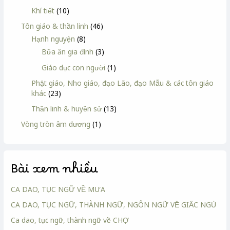
Khí tiết
(10)
Tôn giáo & thần linh
(46)
Hạnh nguyện
(8)
Bữa ăn gia đình
(3)
Giáo dục con người
(1)
Phật giáo, Nho giáo, đạo Lão, đạo Mẫu & các tôn giáo
khác
(23)
Thần linh & huyền sử
(13)
Vòng tròn âm dương
(1)
Bài xem nhiều
CA DAO, TỤC NGỮ VỀ MƯA
CA DAO, TỤC NGỮ, THÀNH NGỮ, NGÔN NGỮ VỀ GIẤC NGỦ
Ca dao, tục ngữ, thành ngữ về CHỢ