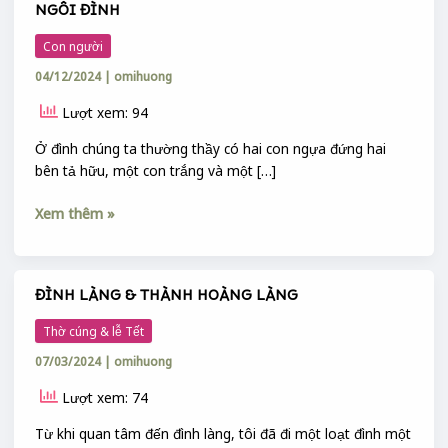
NGÔI ĐÌNH
Con người
04/12/2024
|
omihuong
Lượt xem: 94
Ở đình chúng ta thường thầy có hai con ngựa đứng hai
bên tả hữu, một con trắng và một […]
Xem thêm »
ĐÌNH LÀNG & THÀNH HOÀNG LÀNG
ĐÌNH
LÀNG
Thờ cúng & lễ Tết
&
07/03/2024
|
omihuong
THÀNH
HOÀNG
Lượt xem: 74
LÀNG
Từ khi quan tâm đến đình làng, tôi đã đi một loạt đình một