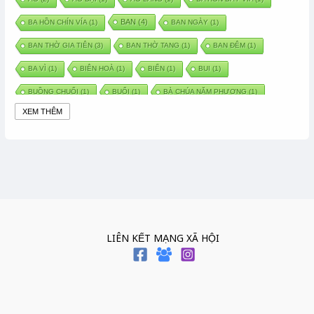
BAN
(4)
BA HỒN CHÍN VÍA
(1)
BAN NGÀY
(1)
BAN THỜ GIA TIÊN
(3)
BAN THỜ TANG
(1)
BAN ĐÊM
(1)
BA VÌ
(1)
BIÊN HOÀ
(1)
BIỂN
(1)
BUI
(1)
BUỒNG CHUỐI
(1)
BUỔI
(1)
BÀ CHÚA NĂM PHƯƠNG
(1)
XEM THÊM
BÀ CHÚA XỨ
(5)
BÀ CHÚA THÀNH ĐÔNG
(1)
BÀ DẦU
(2)
BÀ HÀNG NƯỚC TRONG TRUYỆN TẤM CÁM
(1)
BÀI THUỐC DÂN GIAN
(1)
BÀ MỤ
(2)
BÀN CỔ
(2)
BÀO THAI
(4)
BÀN TAY CHỮA LÀNH
(2)
BÀ TỔ CÔ
(1)
BÁCH VIỆT
(1)
BÁNH BÒ
(1)
BÁNH CHÌ
(1)
BÁNH CHƯNG
(6)
BÁNH DẦY
(5)
BÁNH CHƯNG BÁNH DẦY
(1)
LIÊN KẾT MẠNG XÃ HỘI
BÁNH TRÔI BÁNH CHAY
(7)
BÁNH GIẦY
(2)
BÁNH TRÁNG
(1)
BÁNH TRƯNG
(1)
BÁNH TÀY
(1)
BÁNH TẾT
(3)
BÁNH XÈO
(1)
BÁNH ĐÚC
(1)
BÁO HIẾU CHA MẸ
(1)