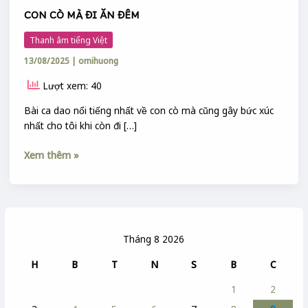
CON CÒ MÀ ĐI ĂN ĐÊM
Thanh âm tiếng Việt
13/08/2025
|
omihuong
Lượt xem: 40
Bài ca dao nổi tiếng nhất về con cò mà cũng gây bức xúc
nhất cho tôi khi còn đi […]
Xem thêm »
Tháng 8 2026
H
B
T
N
S
B
C
1
2