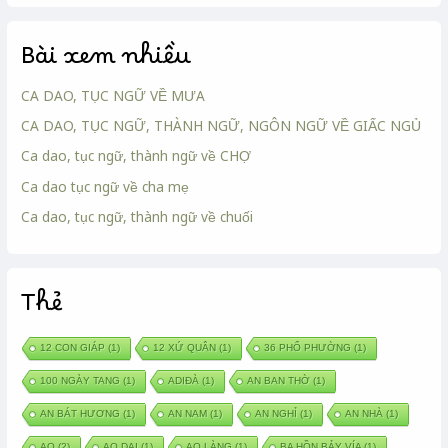
Bài xem nhiều
CA DAO, TỤC NGỮ VỀ MƯA
CA DAO, TỤC NGỮ, THÀNH NGỮ, NGÔN NGỮ VỀ GIẤC NGỦ
Ca dao, tục ngữ, thành ngữ về CHỢ
Ca dao tục ngữ về cha mẹ
Ca dao, tục ngữ, thành ngữ về chuối
Thẻ
12 CON GIÁP
(1)
12 XỨ QUÂN
(1)
36 PHỐ PHƯỜNG
(1)
100 NGÀY TANG
(1)
ADIĐÀ
(1)
AN BAN THỜ
(1)
AN BÁT HƯƠNG
(1)
AN NAM
(1)
AN NGHỈ
(1)
AN NHÀ
(1)
AO
(2)
AO DẠI
(1)
AO LÀNG
(1)
BA HỒN BẢY VÍA
(1)