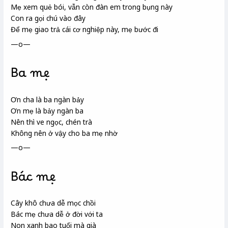
Mẹ xem quẻ bói, vẫn còn đàn em trong bụng này
Con ra gọi chú vào đây
Để mẹ giao trả cái cơ nghiệp này, mẹ bước đi
—o—
Ba mẹ
Ơn cha là ba ngàn bảy
Ơn mẹ là bảy ngàn ba
Nên thì ve ngọc, chén trà
Không nên ở vậy cho ba mẹ nhờ
—o—
Bác mẹ
Cây khô chưa dễ mọc chồi
Bác mẹ chưa dễ ở đời với ta
Non xanh bao tuổi mà già