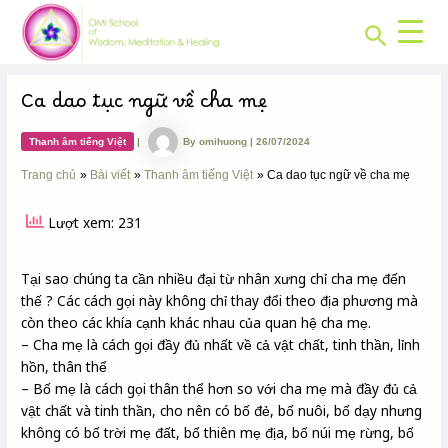
CHUYÊN
Skip
Post
MỤC:
Search
to
navigation
content
Ca dao tục ngữ về cha mẹ
Thanh âm tiếng Việt
|
By
omihuong
|
26/07/2024
Trang chủ
Bài viết
Thanh âm tiếng Việt
Ca dao tục ngữ về cha mẹ
Lượt xem: 231
Tại sao chúng ta cần nhiều đại từ nhân xưng chỉ cha mẹ đến
thế ? Các cách gọi này không chỉ thay đổi theo địa phương mà
còn theo các khía cạnh khác nhau của quan hệ cha mẹ.
– Cha mẹ là cách gọi đầy đủ nhất về cả vật chất, tinh thần, lỉnh
hồn, thân thể
– Bố mẹ là cách gọi thân thể hơn so với cha mẹ mà đầy đủ cả
vật chất và tinh thần, cho nên có bố đẻ, bố nuôi, bố dạy nhưng
không có bố trời mẹ đất, bố thiên mẹ địa, bố núi mẹ rừng, bố