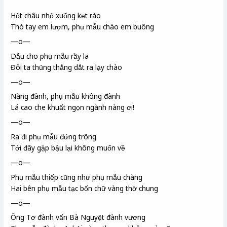
Hột châu nhỏ xuống kẹt rào
Thò tay em lượm, phụ mẫu
chào em buông
—o—
Dẫu cho phụ mẫu rầy la
Đôi ta thủng thẳng dắt ra lạy chào
—o—
Nàng
đành, phụ mẫu không đành
Lá cao che khuất ngọn ngành nàng ơi!
—o—
Ra đi phụ mẫu đứng trông
Tới đây gặp bậu
lại không muốn về
—o—
Phụ mẫu thiếp cũng như phụ mẫu chàng
Hai bên phụ mẫu tạc bốn chữ vàng thờ chung
—o—
Ông Tơ
đành vấn Bà Nguyệt đành vương