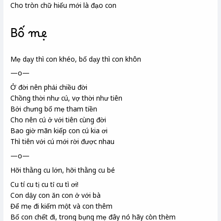
Cho tròn chữ hiếu
mới là đạo
con
Bố mẹ
Mẹ dạy thì con khéo, bố dạy thì con khôn
—o—
Ở đời nên phải chiều đời
Chồng thời như cú, vợ thời như tiên
Bởi chưng
bố mẹ tham tiền
Cho nên cú ở với tiên cùng đời
Bao giờ mãn kiếp
con cú kia ơi
Thì tiên với cú mới rời được nhau
—o—
Hỡi thằng cu lớn, hỡi thằng cu bé
Cu tí cu tị cu tỉ cu tì ơi!
Con dậy con ăn con ở với bà
Để mẹ đi kiếm một và
con thêm
Bố con chết đi, trong bụng mẹ đây nó hãy còn thèm