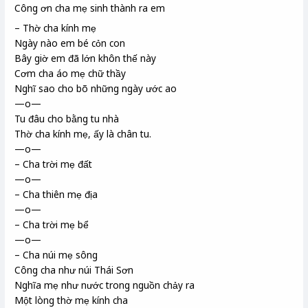
Công ơn cha mẹ sinh thành ra em
– Thờ cha kính mẹ
Ngày nào em bé cỏn con
Bây giờ em đã lớn khôn thế này
Cơm cha áo mẹ chữ thầy
Nghĩ sao cho bõ những ngày ước ao
—o—
Tu đâu cho bằng tu nhà
Thờ cha kính mẹ, ấy là chân tu
.
—o—
– Cha trời mẹ đất
—o—
– Cha thiên mẹ địa
—o—
– Cha trời mẹ bể
—o—
– Cha núi mẹ sông
Công cha như núi Thái Sơn
Nghĩa mẹ như nước trong nguồn chảy ra
Một lòng thờ mẹ kính cha