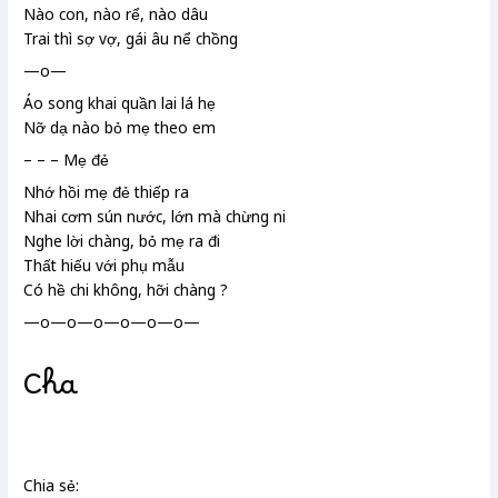
Nào con, nào rể, nào dâu
Trai thì sợ vợ, gái âu nể chồng
—o—
Áo song khai
quần lai lá hẹ
Nỡ dạ nào bỏ mẹ theo em
– – – Mẹ đẻ
Nhớ hồi mẹ đẻ thiếp ra
Nhai cơm sún nước
, lớn mà chừng ni
Nghe lời chàng, bỏ mẹ ra đi
Thất hiếu với phụ mẫu
Có hề chi không, hỡi chàng ?
—o—o—o—o—o—o—
Cha
Chia sẻ: