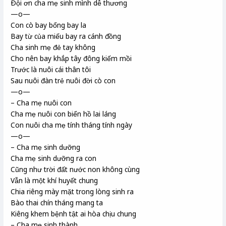
Ðội ơn cha mẹ sinh mình dễ thương
—o—
Con cò bay bổng bay la
Bay từ của miếu bay ra cánh đồng
Cha sinh mẹ đẻ tay không
Cho nên bay khắp tây đông kiếm mồi
Trước là nuôi cái thân tôi
Sau nuôi đàn trẻ nuôi đời cò con
—o—
– Cha mẹ nuôi con
Cha mẹ nuôi con biển hồ lai láng
Con nuôi cha mẹ tính tháng tính ngày
—o—
– Cha mẹ sinh dưỡng
Cha mẹ sinh dưỡng ra con
Cũng như trời đất nước non không cùng
Vẫn là một khí huyết chung
Chia riêng mày mặt trong lòng sinh ra
Bào thai chín tháng mang ta
Kiêng khem bệnh tật ai hòa chịu chung
– Cha mẹ sinh thành