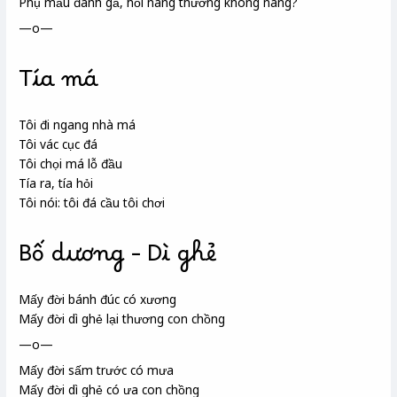
Phụ mẫu
đành gả, hỏi nàng thương không nàng?
—o—
Tía má
Tôi đi ngang nhà má
Tôi vác cục đá
Tôi chọi má lỗ đầu
Tía
ra, tía hỏi
Tôi nói: tôi đá cầu tôi chơi
Bố dương – Dì ghẻ
Mấy đời bánh đúc
có xương
Mấy đời dì ghẻ lại thương con chồng
—o—
Mấy đời sấm trước có mưa
Mấy đời dì ghẻ có ưa con chồng