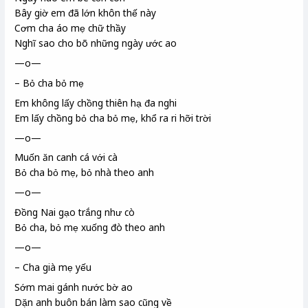
Bây giờ em đã lớn khôn thế này
Cơm cha áo mẹ chữ thầy
Nghĩ sao cho bõ những ngày ước ao
—o—
– Bỏ cha bỏ mẹ
Em không lấy chồng thiên hạ đa nghi
Em lấy chồng bỏ cha bỏ mẹ, khổ ra ri
hỡi trời
—o—
Muốn ăn canh cá với cà
Bỏ cha bỏ mẹ, bỏ nhà theo anh
—o—
Đồng Nai gạo trắng như cò
Bỏ cha, bỏ mẹ xuống đò theo anh
—o—
– Cha già mẹ yếu
Sớm mai gánh nước bờ ao
Dặn anh buôn bán làm sao cũng về