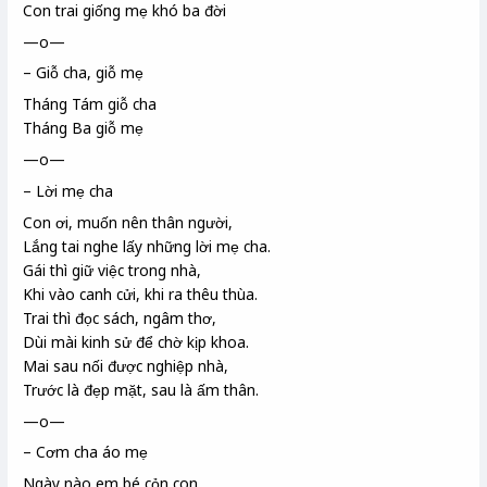
Con trai giống mẹ khó ba đời
—o—
– Giỗ cha, giỗ mẹ
Tháng Tám giỗ cha
Tháng Ba giỗ mẹ
—o—
– Lời mẹ cha
Con ơi, muốn nên thân người,
Lắng tai nghe lấy những lời mẹ cha.
Gái thì giữ việc trong nhà,
Khi vào canh cửi
, khi ra thêu thùa.
Trai thì đọc sách, ngâm thơ,
Dùi mài
kinh sử
để chờ kịp khoa
.
Mai sau nối được nghiệp nhà,
Trước là đẹp mặt, sau là ấm thân.
—o—
– Cơm cha áo mẹ
Ngày nào em bé cỏn con