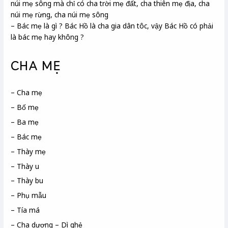
núi mẹ sông mà chỉ có cha trời mẹ đất, cha thiên mẹ địa, cha
núi mẹ rừng, cha núi mẹ sông
– Bác mẹ là gì ? Bác Hồ là cha gia dân tôc, vậy Bác Hồ có phải
là bác mẹ hay không ?
CHA MẸ
– Cha mẹ
– Bố mẹ
– Ba mẹ
– Bác mẹ
– Thày mẹ
– Thày u
– Thày bu
– Phụ mẫu
– Tía má
– Cha dượng – Dì ghẻ