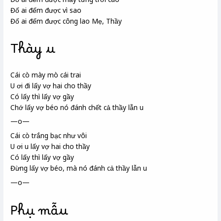
Đố ai đếm được vì sao
Đố ai đếm được công lao Mẹ, Thầy
Thày u
Cái cò mày mò cái trai
U
ơi đi lấy vợ hai cho thầy
Có lấy thì lấy vợ gầy
Chớ lấy vợ béo nó đánh chết cả thầy lẫn u
—o—
Cái cò trắng bạc như vôi
U ơi u lấy vợ hai cho thầy
Có lấy thì lấy vợ gầy
Đừng lấy vợ béo, mà nó đánh cả thầy lẫn u
—o—
Phụ mẫu