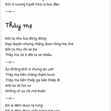
Bởi vì sương tuyết hóa ra bạc đầu
—o—
Thày mẹ
Đôi ta như lúa đòng đòng
Đẹp duyên nhưng chẳng được lòng mẹ cha
Đôi ta như chỉ xe ba
Thầy mẹ xe ít đôi ta xe nhiều.
—o—
Áo không khô vì chưng
áo ướt
Thầy mẹ
bên chàng chậm bước
Thầy mẹ bên thiếp
gả bán thiếp đi
Anh lui về hỏi vợ
Không có sự chi mà buồn
—o—
Đố ai đếm được lá rừng
Đố ai đếm được mấy từng
trời cao