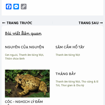
F
M
C
a
e
o
c
s
p
TRANG TRƯỚC
TRANG SAU
e
s
y
b
e
L
Bài viết liên quan
o
n
i
o
g
n
k
e
k
NGUYÊN CỦA NGUYỆN
SÂM CẦM HỒ TÂY
r
Con người
,
Thanh âm tiếng Việt
,
Thanh âm tiếng Việt
Thiền chữa lành
THÁNG BẢY
Thanh âm tiếng Việt
,
Thờ cúng & lễ
Tết
,
Thời gian & Chu kỳ
CÓC – NGHICH LÝ ĐẦM