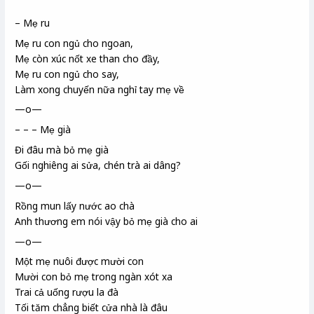
– Mẹ ru
Mẹ ru con ngủ cho ngoan,
Mẹ còn xúc nốt xe than cho đầy,
Mẹ ru con ngủ cho say,
Làm xong chuyến nữa nghỉ tay mẹ về
—o—
– – – Mẹ già
Đi đâu mà bỏ mẹ già
Gối nghiêng ai sửa, chén trà ai dâng?
—o—
Rồng mun lấy nước ao chà
Anh thương em nói vậy bỏ mẹ già cho ai
—o—
Một mẹ nuôi được mười con
Mười con bỏ mẹ trong ngàn xót xa
Trai cả uống rượu la đà
Tối tăm chẳng biết cửa nhà là đâu