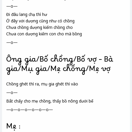
—o—
Đi đâu lang chạ thì hư
Ở đây với dượng cũng như có chồng
Chưa chồng dượng kiếm chồng cho
Chưa con dượng kiếm con cho mà bồng
—o—
Ông gia/Bố chồng/Bố vợ – Bà
gia/Mụ gia/Mẹ chồng/Mẹ vợ
Chồng ghét thì ra, mụ gia ghét thì vào
—o—
Bắt chấy cho mẹ chồng, thấy bồ nông
dưới bể
—o—o—o—o—o—o—
Mẹ :