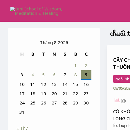
Skip
to
content
chuối 
Tháng 8 2026
CÂY
H
B
T
N
S
B
C
CHUỐI
CÂY CH
–
1
2
THƯỜ
NGHỊCH
3
4
5
6
7
8
9
LÝ
Ngôi nh
ĐỜI
10
11
12
13
14
15
16
09/05/20
THƯỜN
17
18
19
20
21
22
23
24
25
26
27
28
29
30
CỎ KHỔ
31
LONG Ch
lồ, buị c
« Th7