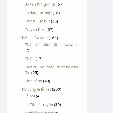
Bộ tên & Ngôn từ
(57)
Ca dao, tục ngữ
(18)
Thơ & Tuỳ bút
(35)
Truyện Kiều
(57)
Thiền chữa lành
(163)
Thân thể, bệnh tật, chữa lành
(7)
Thiền
(17)
Tiên tri, bói toán, thiết kế cuộc
đời
(25)
Tĩnh công
(40)
Thờ cúng & lễ Tết
(200)
Lễ hội
(4)
Lễ Tết cổ truyền
(39)
Nghi lễ vòng đời
(5)