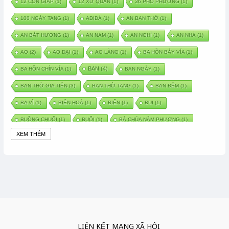
12 CON GIÁP
(1)
12 XỨ QUÂN
(1)
36 PHỐ PHƯỜNG
(1)
100 NGÀY TANG
(1)
ADIĐÀ
(1)
AN BAN THỜ
(1)
AN BÁT HƯƠNG
(1)
AN NAM
(1)
AN NGHỈ
(1)
AN NHÀ
(1)
AO
(2)
AO DẠI
(1)
AO LÀNG
(1)
BA HỒN BẢY VÍA
(1)
BAN
(4)
BA HỒN CHÍN VÍA
(1)
BAN NGÀY
(1)
BAN THỜ GIA TIÊN
(3)
BAN THỜ TANG
(1)
BAN ĐÊM
(1)
BA VÌ
(1)
BIÊN HOÀ
(1)
BIỂN
(1)
BUI
(1)
BUỒNG CHUỐI
(1)
BUỔI
(1)
BÀ CHÚA NĂM PHƯƠNG
(1)
XEM THÊM
BÀ CHÚA XỨ
(5)
BÀ CHÚA THÀNH ĐÔNG
(1)
BÀ DẦU
(2)
BÀ HÀNG NƯỚC TRONG TRUYỆN TẤM CÁM
(1)
BÀI THUỐC DÂN GIAN
(1)
BÀ MỤ
(2)
BÀN CỔ
(2)
BÀO THAI
(4)
BÀN TAY CHỮA LÀNH
(2)
BÀ TỔ CÔ
(1)
BÁCH VIỆT
(1)
BÁNH BÒ
(1)
BÁNH CHÌ
(1)
BÁNH CHƯNG
(6)
BÁNH DẦY
(5)
BÁNH CHƯNG BÁNH DẦY
(1)
LIÊN KẾT MẠNG XÃ HỘI