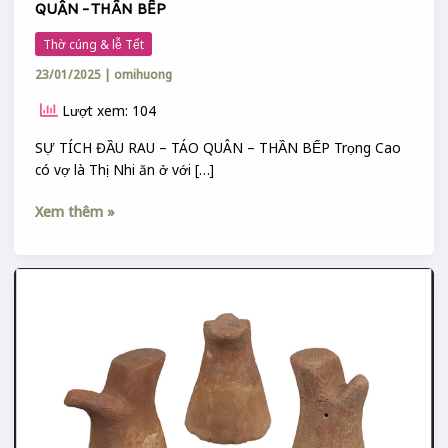
QUÂN – THẦN BẾP
BẾP
Thờ cúng & lễ Tết
23/01/2025
|
omihuong
Lượt xem: 104
SỰ TÍCH ĐẦU RAU – TÁO QUÂN – THẦN BẾP Trọng Cao
có vợ là Thị Nhi ăn ở với […]
Xem thêm »
CA
DAO,
TỤC
NGỮ
VỀ
BẾP
&
THẦN