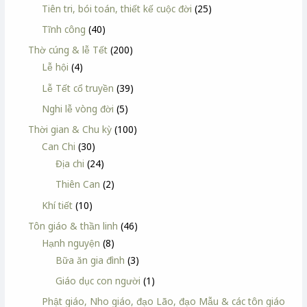
Tiên tri, bói toán, thiết kế cuộc đời
(25)
Tĩnh công
(40)
Thờ cúng & lễ Tết
(200)
Lễ hội
(4)
Lễ Tết cổ truyền
(39)
Nghi lễ vòng đời
(5)
Thời gian & Chu kỳ
(100)
Can Chi
(30)
Địa chi
(24)
Thiên Can
(2)
Khí tiết
(10)
Tôn giáo & thần linh
(46)
Hạnh nguyện
(8)
Bữa ăn gia đình
(3)
Giáo dục con người
(1)
Phật giáo, Nho giáo, đạo Lão, đạo Mẫu & các tôn giáo