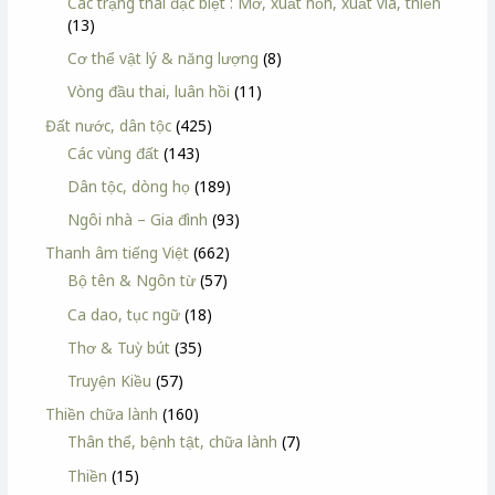
Các trạng thái đặc biệt : Mơ, xuất hồn, xuất vía, thiền
(13)
Cơ thể vật lý & năng lượng
(8)
Vòng đầu thai, luân hồi
(11)
Đất nước, dân tộc
(425)
Các vùng đất
(143)
Dân tộc, dòng họ
(189)
Ngôi nhà – Gia đình
(93)
Thanh âm tiếng Việt
(662)
Bộ tên & Ngôn từ
(57)
Ca dao, tục ngữ
(18)
Thơ & Tuỳ bút
(35)
Truyện Kiều
(57)
Thiền chữa lành
(160)
Thân thể, bệnh tật, chữa lành
(7)
Thiền
(15)