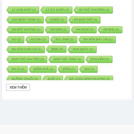
12 CON GIÁP
(1)
12 XỨ QUÂN
(1)
36 PHỐ PHƯỜNG
(1)
100 NGÀY TANG
(1)
ADIĐÀ
(1)
AN BAN THỜ
(1)
AN BÁT HƯƠNG
(1)
AN NAM
(1)
AN NGHỈ
(1)
AN NHÀ
(1)
AO
(2)
AO DẠI
(1)
AO LÀNG
(1)
BA HỒN BẢY VÍA
(1)
BAN
(4)
BA HỒN CHÍN VÍA
(1)
BAN NGÀY
(1)
BAN THỜ GIA TIÊN
(3)
BAN THỜ TANG
(1)
BAN ĐÊM
(1)
BA VÌ
(1)
BIÊN HOÀ
(1)
BIỂN
(1)
BUI
(1)
BUỒNG CHUỐI
(1)
BUỔI
(1)
BÀ CHÚA NĂM PHƯƠNG
(1)
XEM THÊM
BÀ CHÚA XỨ
(5)
BÀ CHÚA THÀNH ĐÔNG
(1)
BÀ DẦU
(2)
BÀ HÀNG NƯỚC TRONG TRUYỆN TẤM CÁM
(1)
BÀI THUỐC DÂN GIAN
(1)
BÀ MỤ
(2)
BÀN CỔ
(2)
BÀO THAI
(4)
BÀN TAY CHỮA LÀNH
(2)
BÀ TỔ CÔ
(1)
BÁCH VIỆT
(1)
BÁNH BÒ
(1)
BÁNH CHÌ
(1)