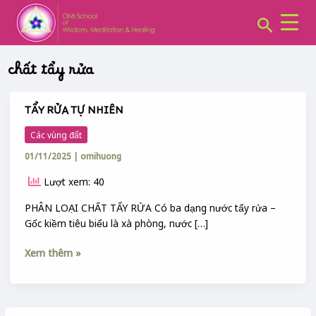
CHUYÊN
Skip
MỤC:
Search
to
content
chất tẩy rửa
TẨY RỬA TỰ NHIÊN
TẨY
RỬA
Các vùng đất
TỰ
01/11/2025
|
omihuong
NHIÊN
Lượt xem: 40
PHÂN LOẠI CHẤT TẨY RỬA Có ba dạng nước tẩy rửa –
Gốc kiềm tiêu biểu là xà phòng, nước […]
Xem thêm »