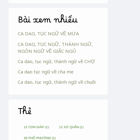
Bài xem nhiều
CA DAO, TỤC NGỮ VỀ MƯA
CA DAO, TỤC NGỮ, THÀNH NGỮ,
NGÔN NGỮ VỀ GIẤC NGỦ
Ca dao, tục ngữ, thành ngữ về CHỢ
Ca dao tục ngữ về cha mẹ
Ca dao, tục ngữ, thành ngữ về chuối
Thẻ
12 CON GIÁP
(1)
12 XỨ QUÂN
(1)
36 PHỐ PHƯỜNG
(1)