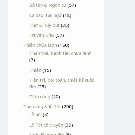
Bộ tên & Ngôn từ
(57)
Ca dao, tục ngữ
(18)
Thơ & Tuỳ bút
(35)
Truyện Kiều
(57)
Thiền chữa lành
(160)
Thân thể, bệnh tật, chữa lành
(7)
Thiền
(15)
Tiên tri, bói toán, thiết kế cuộc
đời
(25)
Tĩnh công
(40)
Thờ cúng & lễ Tết
(200)
Lễ hội
(4)
Lễ Tết cổ truyền
(39)
Nghi lễ vòng đời
(5)