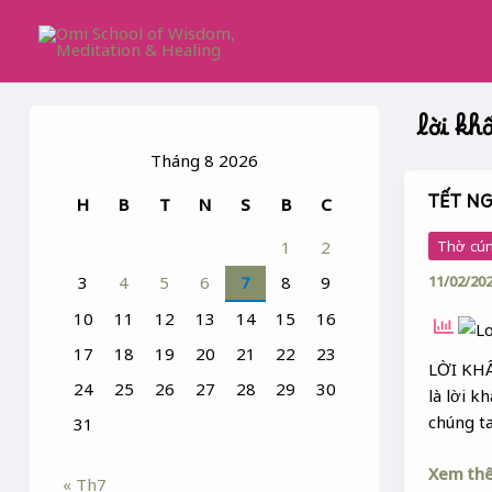
Skip
to
content
lời kh
Tháng 8 2026
TẾT N
H
B
T
N
S
B
C
TẾT
NGUYÊ
Thờ cún
1
2
TIÊU
11/02/20
3
4
5
6
7
8
9
10
11
12
13
14
15
16
17
18
19
20
21
22
23
LỜI KHẤ
24
25
26
27
28
29
30
là lời k
chúng ta
31
Xem th
« Th7