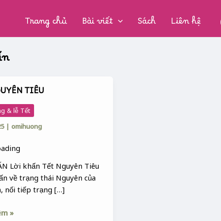
CHUYÊN
MỤC:
Trang chủ
Bài viết
Sách
Liên hệ
ấn
GUYÊN TIÊU
N
g & lễ Tết
25
|
omihuong
N Lời khấn Tết Nguyên Tiêu
hấn về trạng thái Nguyên của
, nối tiếp trạng […]
êm »