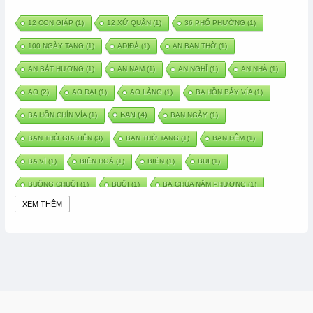
12 CON GIÁP
(1)
12 XỨ QUÂN
(1)
36 PHỐ PHƯỜNG
(1)
100 NGÀY TANG
(1)
ADIĐÀ
(1)
AN BAN THỜ
(1)
AN BÁT HƯƠNG
(1)
AN NAM
(1)
AN NGHỈ
(1)
AN NHÀ
(1)
AO
(2)
AO DẠI
(1)
AO LÀNG
(1)
BA HỒN BẢY VÍA
(1)
BAN
(4)
BA HỒN CHÍN VÍA
(1)
BAN NGÀY
(1)
BAN THỜ GIA TIÊN
(3)
BAN THỜ TANG
(1)
BAN ĐÊM
(1)
BA VÌ
(1)
BIÊN HOÀ
(1)
BIỂN
(1)
BUI
(1)
BUỒNG CHUỐI
(1)
BUỔI
(1)
BÀ CHÚA NĂM PHƯƠNG
(1)
XEM THÊM
BÀ CHÚA XỨ
(5)
BÀ CHÚA THÀNH ĐÔNG
(1)
BÀ DẦU
(2)
BÀ HÀNG NƯỚC TRONG TRUYỆN TẤM CÁM
(1)
BÀI THUỐC DÂN GIAN
(1)
BÀ MỤ
(2)
BÀN CỔ
(2)
BÀO THAI
(4)
BÀN TAY CHỮA LÀNH
(2)
BÀ TỔ CÔ
(1)
BÁCH VIỆT
(1)
BÁNH BÒ
(1)
BÁNH CHÌ
(1)