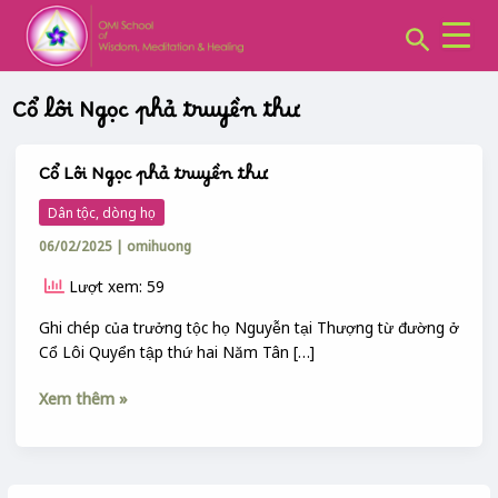
CHUYÊN
Skip
MỤC:
Search
to
content
Cổ lôi Ngọc phả truyền thư
Cổ Lôi Ngọc phả truyền thư
Cổ
Lôi
Dân tộc, dòng họ
Ngọc
06/02/2025
|
omihuong
phả
truyền
Lượt xem: 59
thư
Ghi chép của trưởng tộc họ Nguyễn tại Thượng từ đường ở
Cổ Lôi Quyển tập thứ hai Năm Tân […]
Xem thêm »